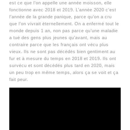
est ce que l’on appelle une année moisson, elle
fonctionne avec 2018 et 2019. L’année 2020 c’est
l’année de la grande panique, parce qu’on a cru
que l’on vivrait éternellement. On a enfermé tout le
monde depuis 1 an, non pas parce qu’une maladie
a tué des gens plus jeunes qu’avant, mais au
contraire parce que les français ont vécu plus
vieux. Ils ne sont pas décédés bien gentiment au
fur et à mesure du temps en 2018 et 2019. Ils ont
survécu et sont décédés plus tard en 2020, mais
un peu trop en même temps, alors ça se voit et ça
fait peur.