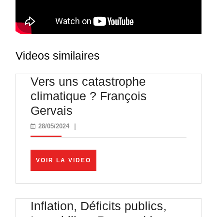
Videos similaires
Vers uns catastrophe
climatique ? François
Vers
Gervais
uns
28/05/2024
28/05/2024
|
catastrophe
climatique
VOIR
VOIR LA VIDEO
?
LA
VIDEO
François
Gervais
Inflation, Déficits publics,