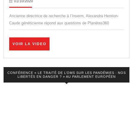
01/10/2020
01/10/2020
Caude,
ancienne
Ancienne directrice de recherche à l’Inserm, Alexandra Henrion-
directrice
Caude généticienne répond aux questions de Planètes360
de
recherche
VOIR
VOIR LA VIDEO
à
LA
VIDEO
l’Inserm.
Deuxième
CONFÉRENCE « LE TRAITÉ DE L’OMS SUR LES PANDÉMIES : NOS
vague,
LIBERTÉS EN DANGER ? » AU PARLEMENT EUROPÉEN
tests,
masques:
l’analyse
d’une
généticienne.