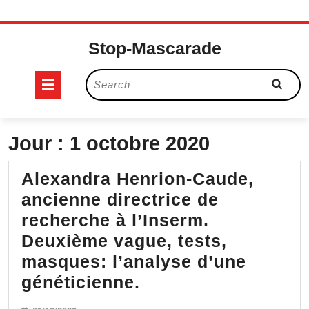
Skip
to
Stop-Mascarade
content
Open
Search
for:
Button
Jour :
1 octobre 2020
Alexandra Henrion-Caude,
ancienne directrice de
recherche à l’Inserm.
Deuxième vague, tests,
masques: l’analyse d’une
Alexandra
généticienne.
Henrion-