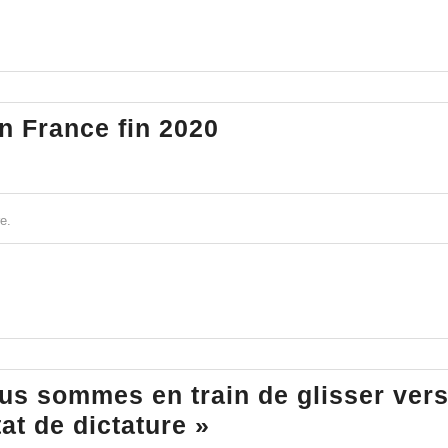
Ariane
Bilhera
10
n France fin 2020
millions
de
pauvres
e.
en
France
fin
2020
ous sommes en train de glisser ver
L’Eglise
at de dictature »