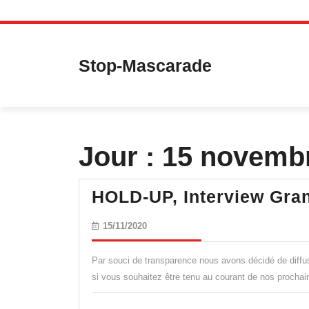
Skip
to
content
Stop-Mascarade
Jour :
15 novemb
HOLD-UP, Interview Gran
15/11/2020
15/11/2020
Par souci de transparence nous avons décidé de diff
si vous souhaitez être tenu au courant de nos prochai