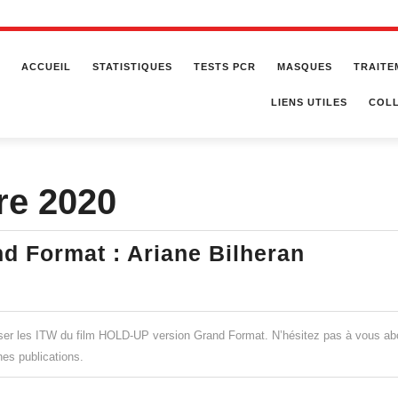
ACCUEIL
STATISTIQUES
TESTS PCR
MASQUES
TRAITE
LIENS UTILES
COLL
re 2020
HOLD-
d Format : Ariane Bilheran
UP,
Intervie
Grand
user les ITW du film HOLD-UP version Grand Format. N’hésitez pas à vous ab
Format
nes publications.
: