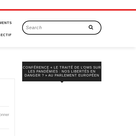
MENTS
Search
for:
ECTIF
CONFÉRENCE « LE TRAITÉ DE L’OMS SUR
LES PANDÉMIES : NOS LIBERTÉS EN
DANGER ? » AU PARLEMENT EUROPÉEN
w
onner