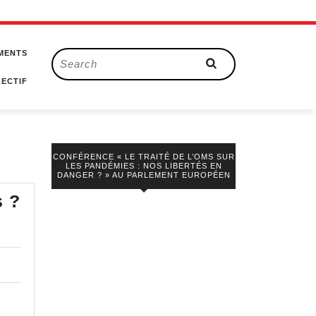
MENTS
Search
for:
ECTIF
CONFÉRENCE « LE TRAITÉ DE L’OMS SUR
LES PANDÉMIES : NOS LIBERTÉS EN
DANGER ? » AU PARLEMENT EUROPÉEN
Débat
s ?
du
dimanche
COVID19​
:
Sommes-