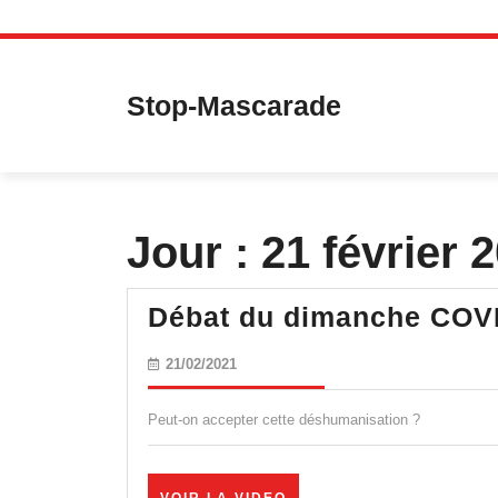
Skip
to
content
Stop-Mascarade
Jour :
21 février 
Débat du dimanche COV
21/02/2021
21/02/2021
Peut-on accepter cette déshumanisation ?
VOIR