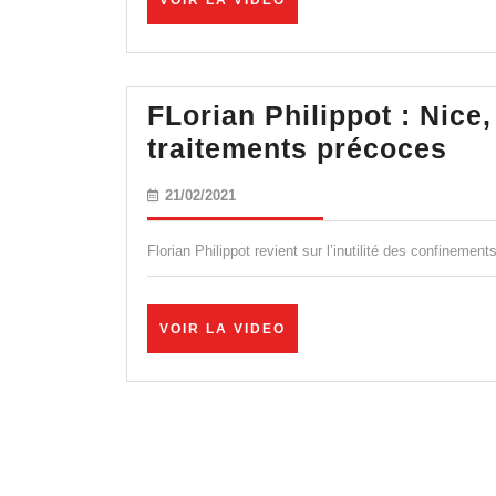
VOIR LA VIDEO
LA
VIDEO
FLorian Philippot : Nice
FLo
traitements précoces
Phi
21/02/2021
21/02/2021
:
Nic
Florian Philippot revient sur l’inutilité des confinement
Mo
Esp
VOIR
VOIR LA VIDEO
cou
LA
VIDEO
feu
et
tra
pré