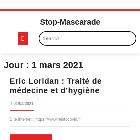
Skip
to
Stop-Mascarade
content
Open
Search
for:
Button
Jour :
1 mars 2021
Eric Loridan : Traité de
Eric
médecine et d’hygiène
Loridan
01/03/2021
01/03/2021
:
Traité
Site internet : https://www.reinfocovid.fr​
de
médecine