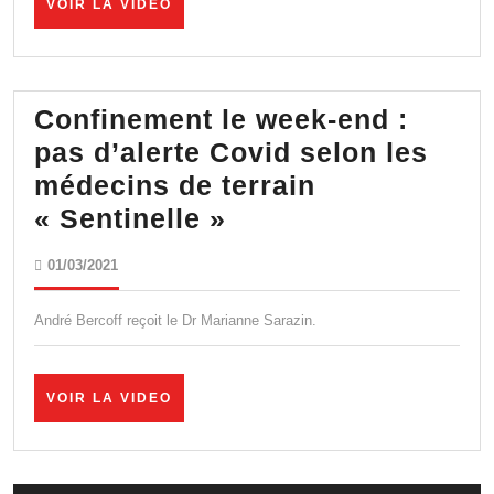
VOIR
VOIR LA VIDEO
et
LA
VIDEO
d’hygiène
Confinement le week-end :
pas d’alerte Covid selon les
médecins de terrain
Confinement
« Sentinelle »
le
01/03/2021
01/03/2021
week-
end
André Bercoff reçoit le Dr Marianne Sarazin.
:
pas
VOIR
VOIR LA VIDEO
d’alerte
LA
VIDEO
Covid
selon