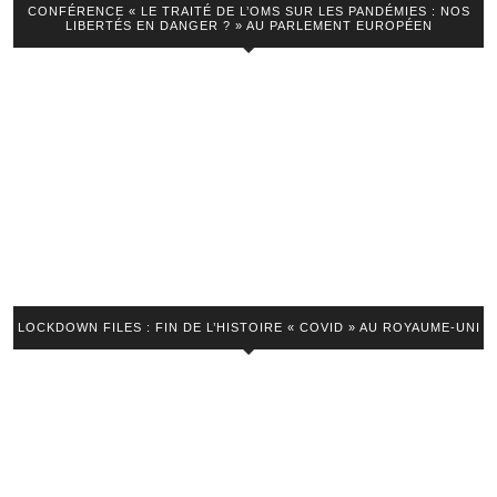
CONFÉRENCE « LE TRAITÉ DE L’OMS SUR LES PANDÉMIES : NOS
les
LIBERTÉS EN DANGER ? » AU PARLEMENT EUROPÉEN
médecins
de
terrain
« Sentinelle »
LOCKDOWN FILES : FIN DE L’HISTOIRE « COVID » AU ROYAUME-UNI