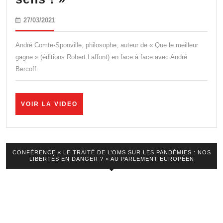
Comte-
27/03/2021
27/03/2021
Sponville
:
André Comte-Sponville, philosophe, auteur de « Que le meilleur
« La
gagne » (éditions Robert Laffont) en face à face avec André
Bercoff.
peur
est
toujours
VOIR
VOIR LA VIDEO
LA
mauvaise
VIDEO
conseillère,
retrouvons
CONFÉRENCE « LE TRAITÉ DE L’OMS SUR LES PANDÉMIES : NOS
LIBERTÉS EN DANGER ? » AU PARLEMENT EUROPÉEN
le
bon
sens
! »