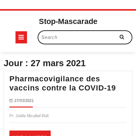
Skip
to
Stop-Mascarade
content
Open
Search
for:
Button
Jour :
27 mars 2021
Pharmacovigilance des
Phar
vaccins contre la COVID-19
des
27/03/2021
27/03/2021
vacc
cont
Pr. Joëlle Micallef-Roll
la
COVI