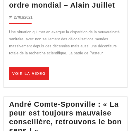
Vac
ordre mondial – Alain Juillet
:
27/03/2021
27/03/2021
géop
et
Une situation qui met en exergue la disparition de la souveraineté
(im)
sanitaire, avec non seulement des délocalisations menées
massivement depuis des décennies mais aussi une déconfiture
du
totale de la recherche scientifique. La patrie de Pasteur
nou
ordr
mon
VOIR
VOIR LA VIDEO
LA
–
VIDEO
Alai
Juil
André Comte-Sponville : « La
peur est toujours mauvaise
conseillère, retrouvons le bon
André
sens ! »