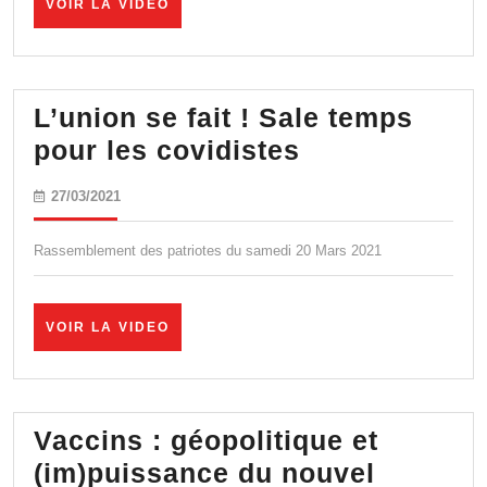
VOIR
VOIR LA VIDEO
19
LA
VIDEO
L’union se fait ! Sale temps
L’union
pour les covidistes
se
27/03/2021
27/03/2021
fait
!
Rassemblement des patriotes du samedi 20 Mars 2021
Sale
temps
VOIR
VOIR LA VIDEO
pour
LA
VIDEO
les
covidistes
Vaccins : géopolitique et
(im)puissance du nouvel