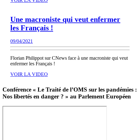
VOIR LA VIDEO
LA
VIDEO
Une macroniste qui veut enfermer
Une
les Français !
macroniste
09/04/2021
09/04/2021
qui
veut
Florian Philippot sur CNews face à une macroniste qui veut
enfermer
enfermer les Français !
les
VOIR
VOIR LA VIDEO
Français
LA
VIDEO
!
Conférence « Le Traité de l’OMS sur les pandémies :
Nos libertés en danger ? » au Parlement Européen