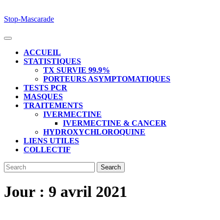
Skip
Stop-Mascarade
to
content
Open
Button
ACCUEIL
STATISTIQUES
TX SURVIE 99.9%
PORTEURS ASYMPTOMATIQUES
TESTS PCR
MASQUES
TRAITEMENTS
IVERMECTINE
IVERMECTINE & CANCER
HYDROXYCHLOROQUINE
LIENS UTILES
COLLECTIF
CLOSE
Search
BUTTON
for:
Jour :
9 avril 2021