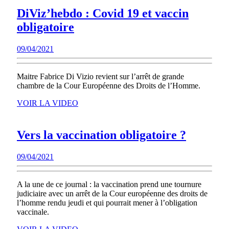
DiViz’hebdo : Covid 19 et vaccin
DiViz’hebdo
obligatoire
:
09/04/2021
09/04/2021
Covid
19
Maitre Fabrice Di Vizio revient sur l’arrêt de grande
et
chambre de la Cour Européenne des Droits de l’Homme.
vaccin
VOIR
VOIR LA VIDEO
obligatoire
LA
VIDEO
Vers
Vers la vaccination obligatoire ?
la
09/04/2021
09/04/2021
vaccina
obligato
A la une de ce journal : la vaccination prend une tournure
?
judiciaire avec un arrêt de la Cour européenne des droits de
l’homme rendu jeudi et qui pourrait mener à l’obligation
vaccinale.
VOIR