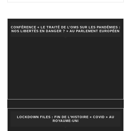
amené
à
propos
CONFÉRENCE « LE TRAITÉ DE L’OMS SUR LES PANDÉMIES :
une
NOS LIBERTÉS EN DANGER ? » AU PARLEMENT EUROPÉEN
vaccin
obligat
LOCKDOWN FILES : FIN DE L’HISTOIRE « COVID » AU
ROYAUME-UNI