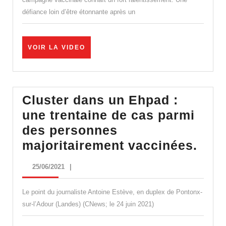
de
défiance loin d’être étonnante après un
verre
vaccinal
VOIR
VOIR LA VIDEO
LA
VIDEO
Cluster dans un Ehpad :
une trentaine de cas parmi
des personnes
Clus
majoritairement vaccinées.
dan
25/06/2021
25/06/2021
|
un
Ehp
Le point du journaliste Antoine Estève, en duplex de Pontonx-
:
sur-l’Adour (Landes) (CNews; le 24 juin 2021)
une