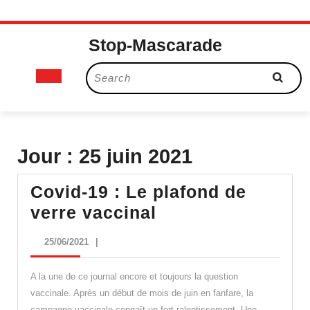
Skip
Stop-Mascarade
to
content
Open
Search
for:
Button
Jour :
25 juin 2021
Covid-19 : Le plafond de
Covid-
verre vaccinal
19
25/06/2021
25/06/2021
|
:
Le
A la une de ce journal encore et toujours la question
plafond
vaccinale. Après un début de mois de juin en fanfare, la
campagne vaccinale connaît un fort ralentissement. Une