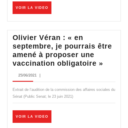
tren
VOIR
VOIR LA VIDEO
de
LA
VIDEO
cas
par
Olivier Véran : « en
des
septembre, je pourrais être
per
amené à proposer une
majo
Olivier
vaccination obligatoire »
vacc
Véran
25/06/2021
25/06/2021
|
:
« en
Extrait de l’audition de la commission des affaires sociales du
septem
Sénat (Public Senat; le 23 juin 2021)
je
pourra
VOIR
VOIR LA VIDEO
être
LA
VIDEO