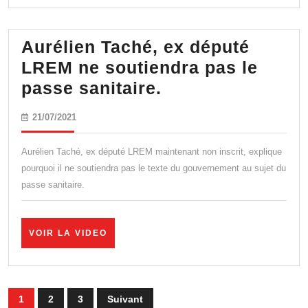
juillet,
manifestons
Aurélien Taché, ex député
le
LREM ne soutiendra pas le
22
Aurélien
passe sanitaire.
devant
Taché,
le
21/07/2021
21/07/2021
ex
Sénat
député
à
Aurélien Taché, ex député LREM maintenant non inscrit, explique
LREM
17h
pourquoi il ne soutiendra pas le texte du gouvernement au sujet du
passe sanitaire.
ne
!
soutiendra
pas
VOIR
VOIR LA VIDEO
LA
le
VIDEO
passe
sanitaire.
Pagination
1
2
3
Suivant