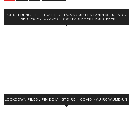
des
publications
CONFÉRENCE « LE TRAITÉ DE L’OMS SUR LES PANDÉMIES : NOS
LIBERTÉS EN DANGER ? » AU PARLEMENT EUROPÉEN
LOCKDOWN FILES : FIN DE L’HISTOIRE « COVID » AU ROYAUME-UNI