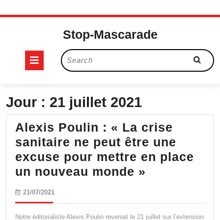
Skip
to
Stop-Mascarade
content
Open
Search
for:
Button
Jour :
21 juillet 2021
Alexis Poulin : « La crise
sanitaire ne peut être une
excuse pour mettre en place
Alexis
un nouveau monde »
Poulin
21/07/2021
21/07/2021
:
« La
Notre éditorialiste Alexis Poulin revenait le 21 juillet sur l’extension