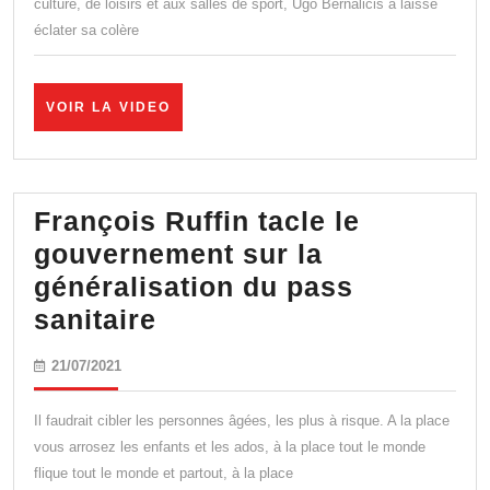
culture, de loisirs et aux salles de sport, Ugo Bernalicis a laissé
s’emporte
éclater sa colère
contre
la
précipitation
VOIR
VOIR LA VIDEO
LA
du
VIDEO
gouvernement
François Ruffin tacle le
gouvernement sur la
généralisation du pass
François
sanitaire
Ruffin
21/07/2021
21/07/2021
tacle
le
Il faudrait cibler les personnes âgées, les plus à risque. A la place
gouvernement
vous arrosez les enfants et les ados, à la place tout le monde
flique tout le monde et partout, à la place
sur