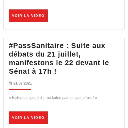
la
généralisation
VOIR
VOIR LA VIDEO
LA
du
VIDEO
pass
sanitaire
#PassSanitaire : Suite aux
débats du 21 juillet,
manifestons le 22 devant le
#PassSanitaire
Sénat à 17h !
:
21/07/2021
21/07/2021
Suite
aux
« Faites ce que je dis, ne faites pas ce que je fais ! »
débats
du
VOIR
VOIR LA VIDEO
21
LA
VIDEO