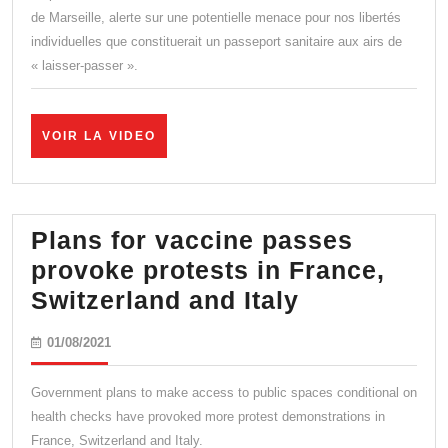
sanitaire
de Marseille, alerte sur une potentielle menace pour nos libertés
individuelles que constituerait un passeport sanitaire aux airs de
:
« laisser-passer ».
« cette
discrimination
est
VOIR
VOIR LA VIDEO
LA
de
VIDEO
fait
très
Plans for vaccine passes
grave »
provoke protests in France,
Plans
Switzerland and Italy
for
01/08/2021
01/08/2021
vaccine
passes
Government plans to make access to public spaces conditional on
provoke
health checks have provoked more protest demonstrations in
France, Switzerland and Italy.