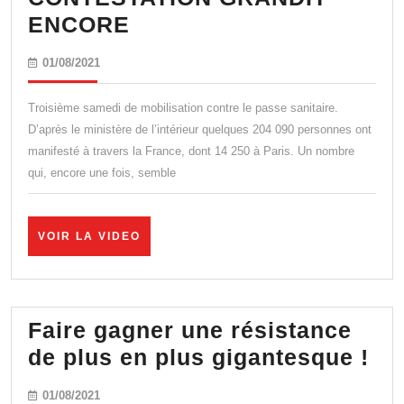
PASSE
ENCORE
SANITAIRE
01/08/2021
01/08/2021
:
LA
Troisième samedi de mobilisation contre le passe sanitaire.
CONTESTATION
D’après le ministère de l’intérieur quelques 204 090 personnes ont
manifesté à travers la France, dont 14 250 à Paris. Un nombre
GRANDIT
qui, encore une fois, semble
ENCORE
VOIR
VOIR LA VIDEO
LA
VIDEO
Faire gagner une résistance
Fai
de plus en plus gigantesque !
ga
01/08/2021
01/08/2021