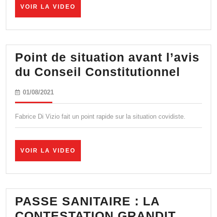
sur
VOIR
VOIR LA VIDEO
LA
la
VIDEO
Promena
des
Point de situation avant l’avis
Anglais
Point
du Conseil Constitutionnel
de
01/08/2021
01/08/2021
situat
avant
Fabrice Di Vizio fait un point rapide sur la situation covidiste.
l’avis
du
VOIR
VOIR LA VIDEO
Conse
LA
VIDEO
Const
PASSE SANITAIRE : LA
CONTESTATION GRANDIT