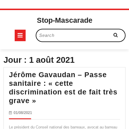
Skip
to
Stop-Mascarade
content
Open
Search
for:
Button
Jour :
1 août 2021
Jérôme Gavaudan – Passe
sanitaire : « cette
discrimination est de fait très
Jérôme
grave »
Gavaudan
01/08/2021
01/08/2021
–
Passe
Le président du Conseil national des barreaux, avocat au barreau