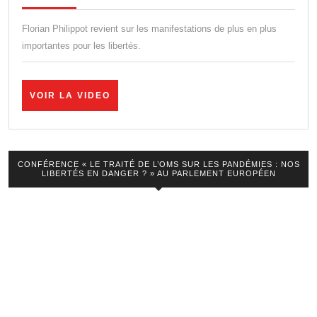
un
ré
Florian Philippot revient sur les manifestations de plus en plus
de
importantes pour les libertés.
pl
en
VOIR
VOIR LA VIDEO
pl
LA
VIDEO
gi
!
CONFÉRENCE « LE TRAITÉ DE L’OMS SUR LES PANDÉMIES : NOS
LIBERTÉS EN DANGER ? » AU PARLEMENT EUROPÉEN