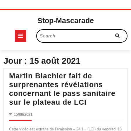
Skip
to
Stop-Mascarade
content
Open
Search
for:
Button
Jour :
15 août 2021
Martin Blachier fait de
surprenantes révélations
concernant le pass sanitaire
Martin
sur le plateau de LCI
Blachier
15/08/2021
15/08/2021
fait
de
Cette vidéo est extraite de l’émission « 24H » (LCI) du vendredi 13