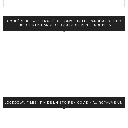
Covid-
VIDEO
19
CONFÉRENCE « LE TRAITÉ DE L’OMS SUR LES PANDÉMIES : NOS
LIBERTÉS EN DANGER ? » AU PARLEMENT EUROPÉEN
LOCKDOWN FILES : FIN DE L’HISTOIRE « COVID » AU ROYAUME-UNI