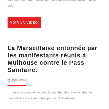
sanitaire,
selon
malgré
une
affluence
VOIR
VOIR LA VIDEO
LA
moindre
VIDEO
selon
les
La Marseillaise entonnée par
autorités
les manifestants réunis à
Mulhouse contre le Pass
La
Sanitaire.
Marseillaise
15/08/2021
15/08/2021
entonnée
par
En cette cinquième journée de manifestations nationales, la
les
marseillaise a été entonnée par les Mulhousiens.
manifestants