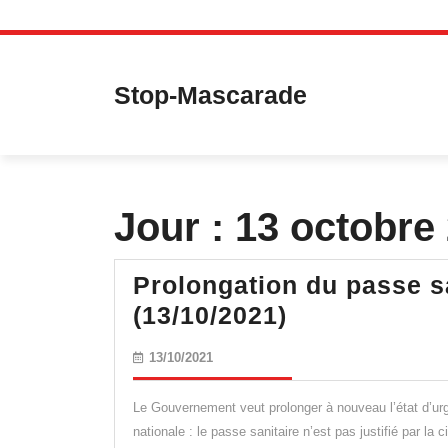
Skip
to
content
Stop-Mascarade
Jour :
13 octobre
Prolongation du passe sa
Prolongatio
(13/10/2021)
du
13/10/2021
13/10/2021
passe
sanitaire
Le Gouvernement veut prolonger à nouveau l’état d’urg
jusqu’à
nationale : le passe sanitaire n’est pas justifié par la ci