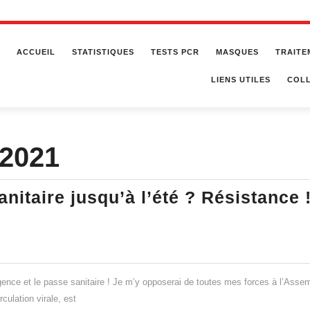
ACCUEIL
STATISTIQUES
TESTS PCR
MASQUES
TRAITE
LIENS UTILES
COLL
 2021
nitaire jusqu’à l’été ? Résistance 
n
ence et le passe sanitaire ! Je m’y opposerai de toutes mes forces à l’Asse
rculation virale, est