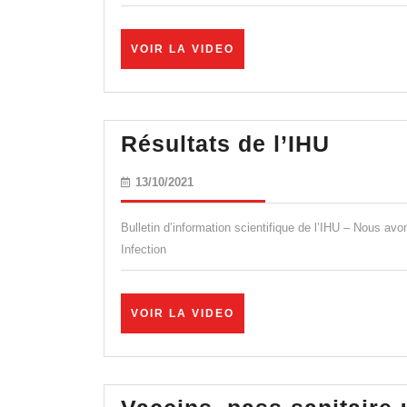
l’été
?
VOIR
VOIR LA VIDEO
Résistance
LA
VIDEO
!
(13/10/2021)
Résult
Résultats de l’IHU
de
13/10/2021
13/10/2021
l’IHU
Bulletin d’information scientifique de l’IHU – Nous avon
Infection
VOIR
VOIR LA VIDEO
LA
VIDEO