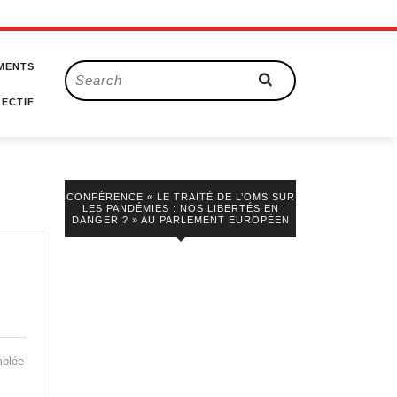
MENTS
Search
for:
ECTIF
CONFÉRENCE « LE TRAITÉ DE L’OMS SUR
LES PANDÉMIES : NOS LIBERTÉS EN
DANGER ? » AU PARLEMENT EUROPÉEN
!
mblée