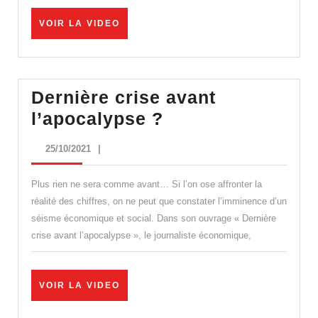
ESPOIR
VOIR
VOIR LA VIDEO
venu
LA
VIDEO
d’Outre-
Mer
Dernière crise avant
!
Dernière
l’apocalypse ?
crise
25/10/2021
25/10/2021
|
avant
l’apocalypse
Plus rien ne sera comme avant… Si l’on ose affronter la
?
réalité des chiffres, on ne peut que constater l’imminence d’un
séisme économique et social. Dans son ouvrage « Dernière
crise avant l’apocalypse », le journaliste économique,
VOIR
VOIR LA VIDEO
LA
VIDEO