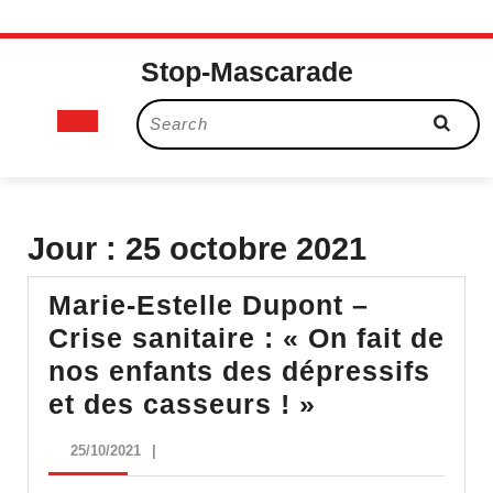
Skip
Stop-Mascarade
to
content
Open
Search
for:
Button
Jour :
25 octobre 2021
Marie-Estelle Dupont –
Crise sanitaire : « On fait de
nos enfants des dépressifs
Marie-
et des casseurs ! »
Estelle
25/10/2021
25/10/2021
|
Dupont