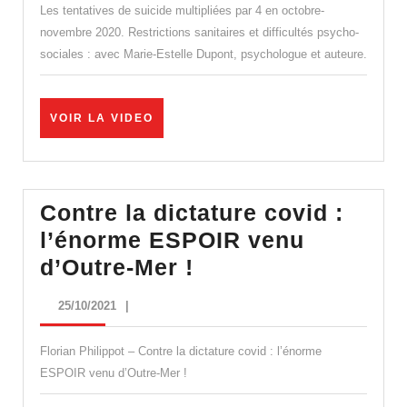
–
Les tentatives de suicide multipliées par 4 en octobre-
Crise
novembre 2020. Restrictions sanitaires et difficultés psycho-
sociales : avec Marie-Estelle Dupont, psychologue et auteure.
sanitaire
:
« On
VOIR
VOIR LA VIDEO
LA
fait
VIDEO
de
nos
Contre la dictature covid :
enfants
l’énorme ESPOIR venu
des
Contre
d’Outre-Mer !
dépressifs
la
et
25/10/2021
25/10/2021
|
dictature
des
covid
Florian Philippot – Contre la dictature covid : l’énorme
casseurs
:
ESPOIR venu d’Outre-Mer !
! »
l’énorme