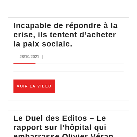
VIDEO
passe
sanitaire
Incapable de répondre à la
crise, ils tentent d’acheter
Incapable
la paix sociale.
de
28/10/2021
28/10/2021
|
répondre
à
la
VOIR
VOIR LA VIDEO
crise,
LA
ils
VIDEO
tentent
d’acheter
Le Duel des Editos – Le
la
rapport sur l’hôpital qui
paix
Le
embarrasse Olivier Véran