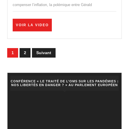
des
compenser l’inflation, la polémique entre Gérald
électeur
VOIR
VOIR LA VIDEO
LA
VIDEO
Pagination
1
2
Suivant
des
publications
CONFÉRENCE « LE TRAITÉ DE L’OMS SUR LES PANDÉMIES :
NOS LIBERTÉS EN DANGER ? » AU PARLEMENT EUROPÉEN