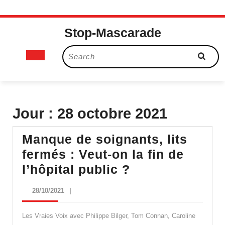
Skip
Stop-Mascarade
to
content
Open
Search
for:
Button
Jour :
28 octobre 2021
Manque de soignants, lits
fermés : Veut-on la fin de
Manque
l’hôpital public ?
de
28/10/2021
28/10/2021
|
soignants,
lits
Les Vraies Voix avec Philippe Bilger, Tom Connan, Caroline