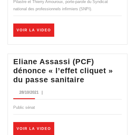
fermés
Pilastre et Thierry Amouroux, porte-parole du Syndicat
national des professionnels infirmiers (SNPI).
:
Veut-
on
VOIR
VOIR LA VIDEO
LA
la
VIDEO
fin
de
Eliane Assassi (PCF)
l’hôpital
dénonce « l’effet cliquet »
public
Eliane
du passe sanitaire
?
Assassi
28/10/2021
28/10/2021
|
(PCF)
dénonce
Public sénat
« l’effet
cliquet »
VOIR
VOIR LA VIDEO
du
LA