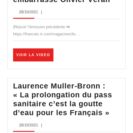
sociale.
Duel
28/10/2021
28/10/2021
|
des
Edito
(Re)voir l’émission précédente ⏯
–
https://francais.rt.com/magazines/le-…
Le
rappo
VOIR
VOIR LA VIDEO
sur
LA
VIDEO
l’hôpi
qui
Laurence Muller-Bronn :
embar
« La prolongation du pass
Olivie
sanitaire c’est la goutte
Véran
Laure
d’eau pour les Français »
Muller
28/10/2021
28/10/2021
|
Bronn