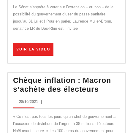
:
Le Sénat s’apprête à voter sur l’extension – ou non – de la
« La
possibilité du gouvernement d’user du passe sanitaire
jusqu’au 31 juillet ! Pour en parler, Laurence Muller-Bronn,
prolo
sénatrice LR du Bas-Rhin est l’invitée
du
pass
sanita
VOIR
VOIR LA VIDEO
LA
c’est
VIDEO
la
goutt
Chèque inflation : Macron
d’eau
Chèque
s’achète des électeurs
pour
inflation
28/10/2021
28/10/2021
|
les
:
Franç
Macron
« Ce n’est pas tous les jours qu’un chef de gouvernement a
s’achète
l’occasion de distribuer de l’argent à 38 millions d’électeurs.
Noël avant l’heure. » Les 100 euros du gouvernement pour