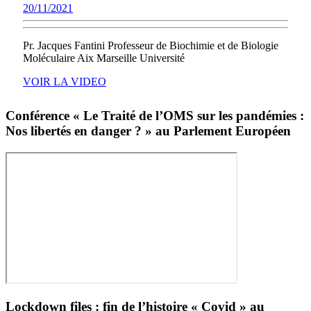
20/11/2021
20/11/2021
Prigent
sur
les
Pr. Jacques Fantini Professeur de Biochimie et de Biologie
variants
Moléculaire Aix Marseille Université
du
VOIR
VOIR LA VIDEO
SARS-
LA
VIDEO
CoV-
Conférence « Le Traité de l’OMS sur les pandémies :
2
Nos libertés en danger ? » au Parlement Européen
:
passé,
présent,
futur
Lockdown files : fin de l’histoire « Covid » au