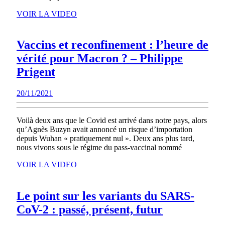
Rébellion
VOIR
VOIR LA VIDEO
populaire
LA
VIDEO
!
Vaccins et reconfinement : l’heure de
vérité pour Macron ? – Philippe
Vaccins
Prigent
et
20/11/2021
20/11/2021
reconfinement
:
Voilà deux ans que le Covid est arrivé dans notre pays, alors
l’heure
qu’Agnès Buzyn avait annoncé un risque d’importation
de
depuis Wuhan « pratiquement nul ». Deux ans plus tard,
nous vivons sous le régime du pass-vaccinal nommé
vérité
VOIR
pour
VOIR LA VIDEO
LA
Macron
VIDEO
?
Le point sur les variants du SARS-
–
Le
CoV-2 : passé, présent, futur
Philippe
point