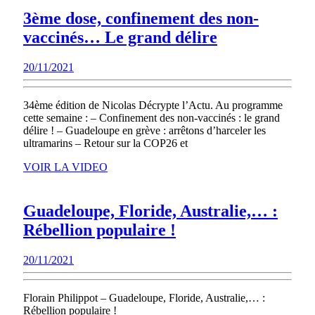
3ème dose, confinement des non-
3ème
vaccinés… Le grand délire
dose,
20/11/2021
20/11/2021
confinement
des
34ème édition de Nicolas Décrypte l’Actu. Au programme
non-
cette semaine : – Confinement des non-vaccinés : le grand
vaccinés…
délire ! – Guadeloupe en grève : arrêtons d’harceler les
ultramarins – Retour sur la COP26 et
Le
VOIR
grand
VOIR LA VIDEO
LA
délire
VIDEO
Guadeloupe, Floride, Australie,… :
Guadeloupe,
Rébellion populaire !
Floride,
20/11/2021
20/11/2021
Australie,
…
Florain Philippot – Guadeloupe, Floride, Australie,… :
:
Rébellion populaire !