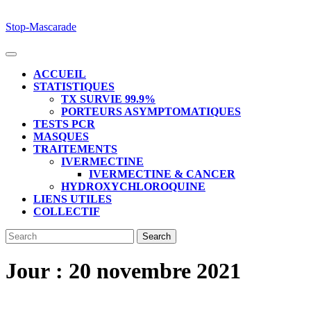
Skip
Stop-Mascarade
to
content
Open
Button
ACCUEIL
STATISTIQUES
TX SURVIE 99.9%
PORTEURS ASYMPTOMATIQUES
TESTS PCR
MASQUES
TRAITEMENTS
IVERMECTINE
IVERMECTINE & CANCER
HYDROXYCHLOROQUINE
LIENS UTILES
COLLECTIF
CLOSE
Search
BUTTON
for:
Jour :
20 novembre 2021