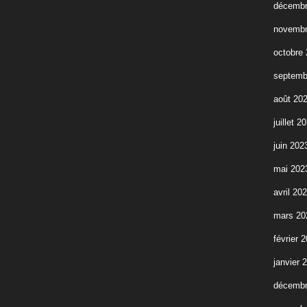
décembr
novembr
octobre
septemb
août 20
juillet 2
juin 202
mai 202
avril 20
mars 20
février 
janvier 
décembr