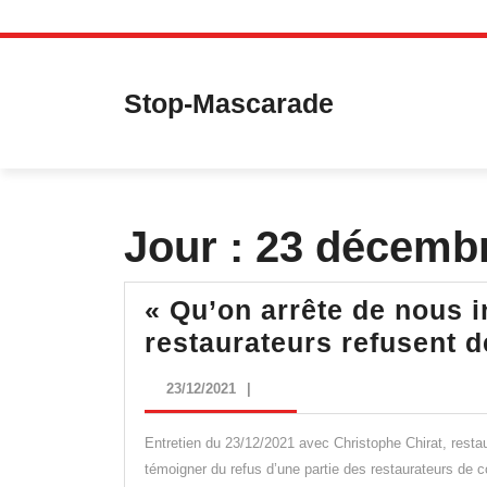
Skip
to
content
Stop-Mascarade
Jour :
23 décemb
« Qu’on arrête de nous i
restaurateurs refusent d
23/12/2021
23/12/2021
|
Entretien du 23/12/2021 avec Christophe Chirat, restaur
témoigner du refus d’une partie des restaurateurs de co