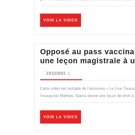
u
sc
VOIR
VOIR LA VIDEO
d
LA
VIDEO
la
pa
Opposé au pass vaccinal
d
une leçon magistrale à 
Ni
Vi
23/12/2021
23/12/2021
|
Cette vidéo est extraite de l’émission « Le Live Tous
l’essayiste Mathieu Slama donne une leçon de droit 
VOIR
VOIR LA VIDEO
LA
VIDEO