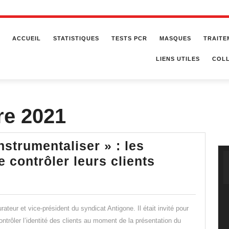
ACCUEIL
STATISTIQUES
TESTS PCR
MASQUES
TRAITE
LIENS UTILES
COLL
re 2021
nstrumentaliser » : les
« Qu’on
e contrôler leurs clients
arrête
de
nous
ateur et vice-président du syndicat Antigone. Il était invité pour
instrumenta
ntrôler l’identité des clients au moment de la présentation du