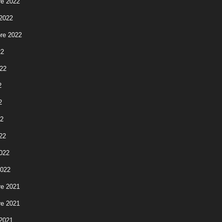
e 2022
 2022
re 2022
22
022
2
2
22
22
2022
2022
e 2021
e 2021
 2021