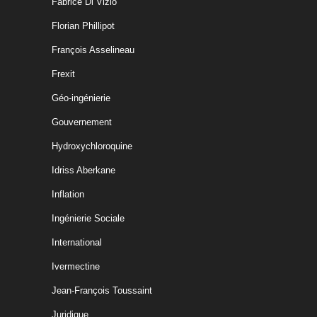
Fabrice Di Vizio
Florian Phillipot
François Asselineau
Frexit
Géo-ingénierie
Gouvernement
Hydroxychloroquine
Idriss Aberkane
Inflation
Ingénierie Sociale
International
Ivermectine
Jean-François Toussaint
Juridique