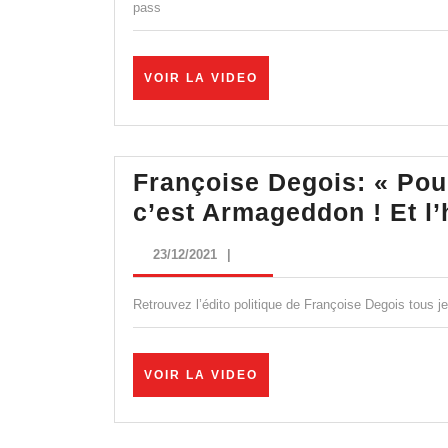
pass
VOIR
VOIR LA VIDEO
LA
VIDEO
Françoise Degois: « Po
c’est Armageddon ! Et l’h
23/12/2021
23/12/2021
|
Retrouvez l’édito politique de Françoise Degois tous 
VOIR
VOIR LA VIDEO
LA
VIDEO