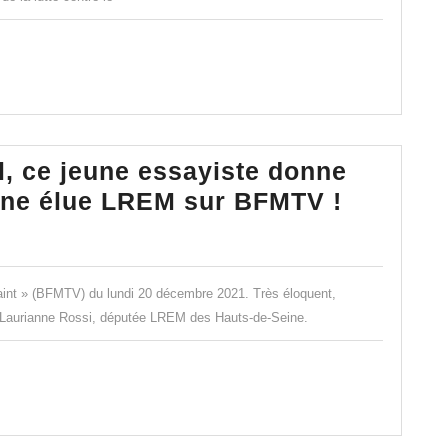
ne
énarisation
e
nique »
, ce jeune essayiste donne
énonce
Opposé
une élue LREM sur BFMTV !
colas
au
dal
pass
vaccinal
saint » (BFMTV) du lundi 20 décembre 2021. Très éloquent,
ce
à Laurianne Rossi, députée LREM des Hauts-de-Seine.
jeune
essayis
donne
une