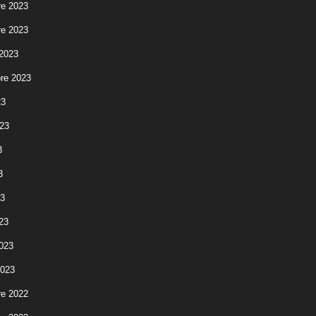
e 2023
e 2023
 2023
re 2023
23
023
3
3
23
23
2023
2023
e 2022