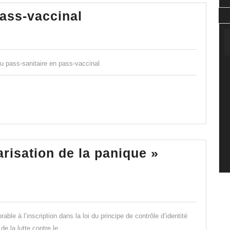
!
Du
ass-vaccinal
Et
pass-
l’hôpital
sanitaire…
?
au
Rien
 du pass-sanitaire en pass-vaccinal.
pass-
! »
vaccinal
arisation de la panique »
vid
l
able à l’inscription dans la loi du principe de contrôle d’identité
de la lutte contre le