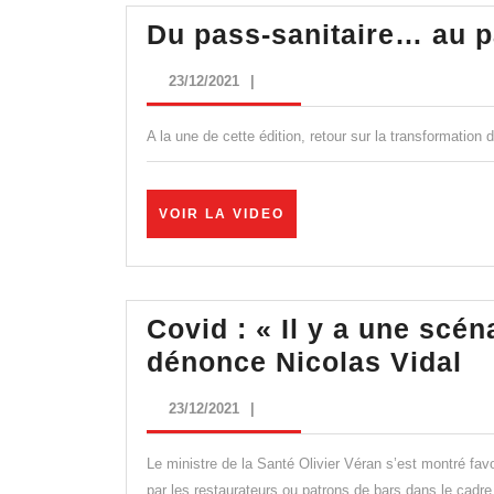
Du pass-sanitaire… au p
23/12/2021
23/12/2021
|
A la une de cette édition, retour sur la transformation
VOIR
VOIR LA VIDEO
LA
VIDEO
Covid : « Il y a une scén
Co
dénonce Nicolas Vidal
:
23/12/2021
23/12/2021
|
« I
y
Le ministre de la Santé Olivier Véran s’est montré favor
a
par les restaurateurs ou patrons de bars dans le cadre 