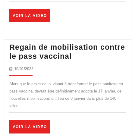
VOIR
VOIR LA VIDEO
LA
VIDEO
Regain de mobilisation contre
Regain
le pass vaccinal
de
10/01/2022
10/01/2022
mobilisation
contre
Alors que le projet de loi visant à transformer le pass sanitaire en
le
pass vaccinal devrait être définitivement adopté le 17 janvier, de
nouvelles mobilisations ont lieu ce 8 janvier dans plus de 140
pass
villes
vaccinal
VOIR
VOIR LA VIDEO
LA