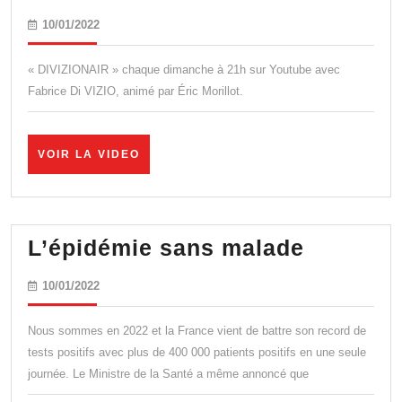
Di
10/01/2022
10/01/2022
Vizio
:
« DIVIZIONAIR » chaque dimanche à 21h sur Youtube avec
« Je
Fabrice Di VIZIO, animé par Éric Morillot.
propose
à
VOIR
VOIR LA VIDEO
Raphaël
LA
VIDEO
Enthoven
un
L’épidé
L’épidémie sans malade
débat
sans
! »
10/01/2022
10/01/2022
malade
Nous sommes en 2022 et la France vient de battre son record de
tests positifs avec plus de 400 000 patients positifs en une seule
journée. Le Ministre de la Santé a même annoncé que