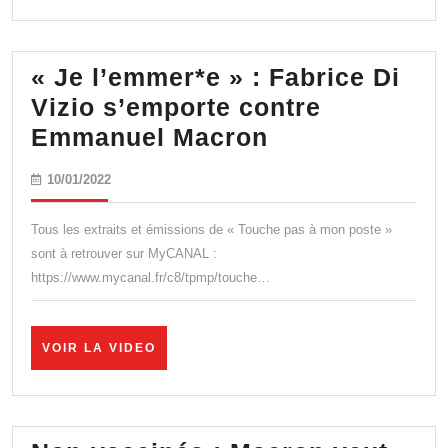
VIDEO
« Je l’emmer*e » : Fabrice Di
Vizio s’emporte contre
« Je
Emmanuel Macron
l’emmer*e »
10/01/2022
10/01/2022
:
Fabrice
Tous les extraits et émissions de « Touche pas à mon poste »
Di
sont à retrouver sur MyCANAL :
https://www.mycanal.fr/c8/tpmp/touche…
Vizio
s’emporte
contre
VOIR
VOIR LA VIDEO
LA
Emmanuel
VIDEO
Macron