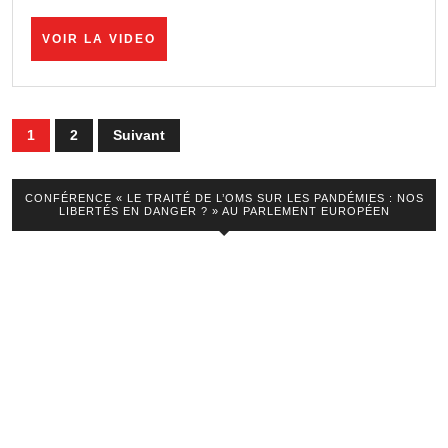
VOIR
VOIR LA VIDEO
LA
VIDEO
Pagination
1
2
Suivant
des
publications
CONFÉRENCE « LE TRAITÉ DE L’OMS SUR LES PANDÉMIES : NOS
LIBERTÉS EN DANGER ? » AU PARLEMENT EUROPÉEN