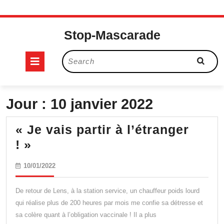
Skip
to
Stop-Mascarade
content
Open
Search
for:
Button
Jour :
10 janvier 2022
« Je vais partir à l’étranger
« Je
! »
vais
10/01/2022
10/01/2022
partir
à
De retour de Lens, à la station service, un chauffeur poids lourd
l’étranger
qui réalise plus de 200 heures par mois me confie sa détresse et
sa colère quant à l’obligation vaccinale ! Il a plus
! »