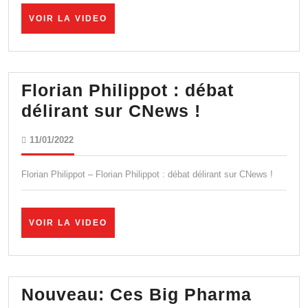
élus
et
VOIR
VOIR LA VIDEO
LA
la
VIDEO
pres
face
Florian Philippot : débat
leur
Florian
délirant sur CNews !
resp
Philippot
11/01/2022
11/01/2022
:
débat
Florian Philippot – Florian Philippot : débat délirant sur CNews !
délirant
sur
VOIR
VOIR LA VIDEO
CNews
LA
VIDEO
!
Nouveau: Ces Big Pharma