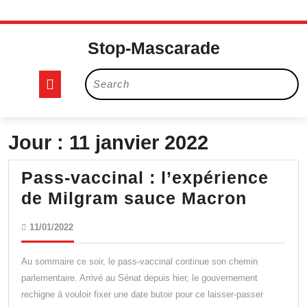
Skip
to
Stop-Mascarade
content
Open
Search
for:
Button
Jour :
11 janvier 2022
Pass-vaccinal : l’expérience
Pass-
de Milgram sauce Macron
vaccin
11/01/2022
11/01/2022
:
l’expé
Au sommaire ce soir, le pass-vaccinal continue son chemin
de
parlementaire. Arrivé au Sénat depuis hier, le gouvernement
rechigne à vouloir fixer une date butoir pour ce laisser-passer
Milgra