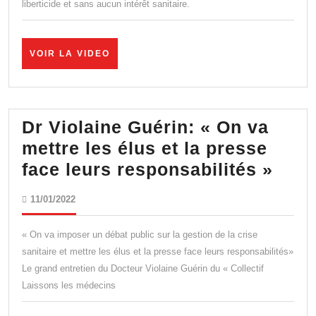
liberticide et sans aucun intérêt sanitaire.
sauce
Macro
VOIR
VOIR LA VIDEO
LA
VIDEO
Dr Violaine Guérin: « On va
mettre les élus et la presse
Dr
face leurs responsabilités »
Viol
11/01/2022
11/01/2022
Guér
« On
« On va imposer un débat public sur la gestion de la crise
va
sanitaire et mettre les élus et la presse face leurs responsabilités»
Le grand entretien du Docteur Violaine Guérin du « Collectif
mett
Laissons les médecins
les