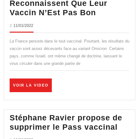
Reconnaissent Que Leur
Nouveau:
Vaccin N’Est Pas Bon
Ces
11/01/2022
11/01/2022
Big
Pharma
La France persiste dans le tout vaccinal. Pourtant, les résultats du
Reconnais
vaccin sont assez décevants face au variant Omicron. Certains
pays, comme Israël, ont même changé de doctrine, laissant le
Que
virus circuler dans une grande partie de
Leur
Vaccin
N’Est
VOIR
VOIR LA VIDEO
LA
Pas
VIDEO
Bon
Stéphane Ravier propose de
Stép
supprimer le Pass vaccinal
Ravie