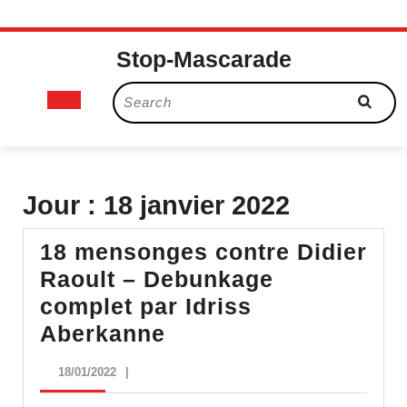
Skip
Stop-Mascarade
to
content
Open
Search
for:
Button
Jour :
18 janvier 2022
18 mensonges contre Didier
Raoult – Debunkage
complet par Idriss
18
Aberkanne
mensonges
18/01/2022
18/01/2022
|
contre