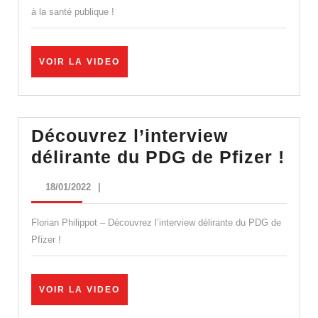
préfère
à la santé publique !
les
coups
VOIR
VOIR LA VIDEO
politiques
LA
VIDEO
à
la
Découvrez l’interview
santé
Déc
délirante du PDG de Pfizer !
publique
l’i
!
18/01/2022
18/01/2022
|
dél
du
Florian Philippot – Découvrez l’interview délirante du PDG de
PD
Pfizer !
de
Pfi
VOIR
VOIR LA VIDEO
!
LA
VIDEO