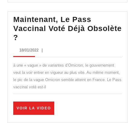
Maintenant, Le Pass
Vaccinal Voté Déjà Obsolète
Maintenant,
?
Le
18/01/2022
18/01/2022
|
Pass
Vaccinal
à une « vague » de variantes d’Omicron, le gouvernement
Voté
veut la voir entrer en vigueur au plus vite. Au même moment,
le pic de la vague Omicron semble atteint en France. Le Pass
Déjà
vaccinal voté est-il
Obsolète
?
VOIR
VOIR LA VIDEO
LA
VIDEO