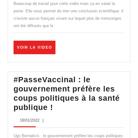
Didier
Beaucoup de travail pour cette vidéo mais ça en valait la
Raoult
peine. Elle nous permet de tirer une conclusion scientifique: il
n’existe aucun français vivant sur lequel plus de mensonges
–
ont été diffusés que le
Debunkage
complet
par
VOIR
VOIR LA VIDEO
LA
Idriss
VIDEO
Aberkanne
#PasseVaccinal : le
gouvernement préfère les
coups politiques à la santé
#PasseVaccinal
publique !
:
18/01/2022
18/01/2022
|
le
gouvernement
Ugo Bernalicis : le gouvernement préfère les coups politiques