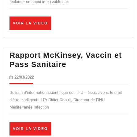
réclamer un appui impossible aux
face
à
face
VOIR
VOIR LA VIDEO
LA
Pout
VIDEO
–
Zele
Rapport McKinsey, Vaccin et
?
Rapport
Pass Sanitaire
McKinsey,
22/03/2022
22/03/2022
Vaccin
et
Bulletin d’information scientifique de l’IHU – Nous avons le droit
Pass
d’être intelligents ! Pr Didier Raoult, Directeur de l’IHU
Méditerranée Infection
Sanitaire
VOIR
VOIR LA VIDEO
LA