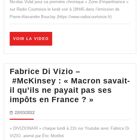
McKins
Nicolas Vidal pour sa première chronique « Zone d’impertinence »
sur Radio Courtoisie le lundi soir à 18H45 dans l’émission de
:
Pierre-Alexandre Bouclay (https://www.radiocourtoisie.fr)
le
trio
gagnan
VOIR
VOIR LA VIDEO
LA
de
VIDEO
Nicolas
Vidal
Fabrice Di Vizio –
#McKinsey : « Macron savait-
il qu’ils ne payait pas ses
Fabrice
impôts en France ? »
Di
22/03/2022
22/03/2022
Vizio
–
« DIVIZIONAIR » chaque lundi à 21h sur Youtube avec Fabrice Di
#McKinsey
VIZIO, animé par Éric Morillot.