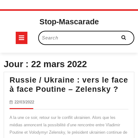
Skip
to
Stop-Mascarade
content
Open
Search
for:
Button
Jour :
22 mars 2022
Russie / Ukraine : vers le face
Russ
à face Poutine – Zelensky ?
/
22/03/2022
22/03/2022
Ukra
:
A la une ce soir, retour sur le conflit ukrainien. Alors que les
vers
médias annoncent la possibilité d’une rencontre entre Vladimir
Poutine et Volodymyr Zelensky, le président ukrainien continue de
le