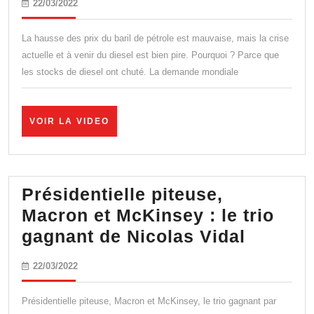
22/03/2022
22/03/2022
Ukraine
:
La hausse des prix du baril de pétrole est mauvaise, mais la crise
Maintenant
actuelle et à venir du diesel est bien pire. Pourquoi ? Parce que
les stocks de diesel ont chuté. La demande mondiale
La
Pénurie
De
VOIR
VOIR LA VIDEO
LA
Diesel
VIDEO
Vous
Menace
Présidentielle piteuse,
Macron et McKinsey : le trio
Préside
gagnant de Nicolas Vidal
piteuse
22/03/2022
22/03/2022
Macron
et
Présidentielle piteuse, Macron et McKinsey, le trio gagnant par