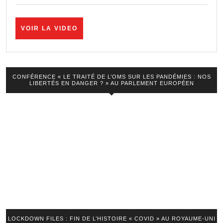
« Macron
savait-
VOIR
VOIR LA VIDEO
il
LA
VIDEO
qu’ils
ne
CONFÉRENCE « LE TRAITÉ DE L’OMS SUR LES PANDÉMIES : NOS
payait
LIBERTÉS EN DANGER ? » AU PARLEMENT EUROPÉEN
pas
ses
impôts
en
France
? »
LOCKDOWN FILES : FIN DE L’HISTOIRE « COVID » AU ROYAUME-UNI