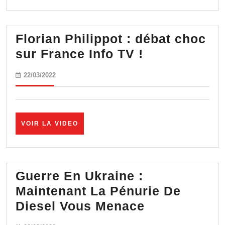
VIDEO
Florian Philippot : débat choc
Florian
sur France Info TV !
Philippot
22/03/2022
22/03/2022
:
débat
choc
VOIR
VOIR LA VIDEO
sur
LA
France
VIDEO
Info
TV
Guerre En Ukraine :
!
Maintenant La Pénurie De
Guerre
Diesel Vous Menace
En