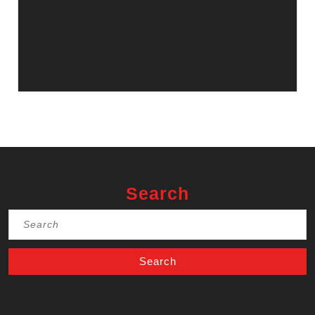
Search
Search
for: