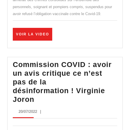
France,
personnels, soignant et pompiers compris, suspendus pour
des
avoir refusé l’obligation vaccinale contre le Covid-19.
soignants
positifs
au
VOIR
VOIR LA VIDEO
LA
Covid
VIDEO
travaillent »
Commission COVID : avoir
un avis critique ce n’est
pas de la
désinformation ! Virginie
Commission
Joron
COVID
20/07/2022
20/07/2022
|
: avoir
un