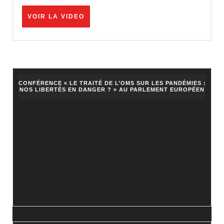
avis
VOIR
VOIR LA VIDEO
critique
LA
ce
VIDEO
n’est
pas
de
CONFÉRENCE « LE TRAITÉ DE L’OMS SUR LES PANDÉMIES :
NOS LIBERTÉS EN DANGER ? » AU PARLEMENT EUROPÉEN
la
désinformation ! Virginie
Joron