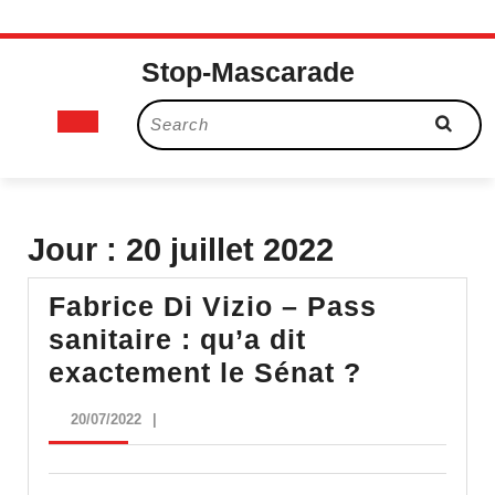
Skip
Stop-Mascarade
to
content
Open
Search
for:
Button
Jour :
20 juillet 2022
Fabrice Di Vizio – Pass
sanitaire : qu’a dit
Fabrice
exactement le Sénat ?
Di
20/07/2022
20/07/2022
|
Vizio
–