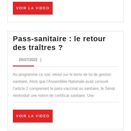
Pass
VOIR
VOIR LA VIDEO
sanitaire
LA
:
VIDEO
qu’a
dit
Pass-sanitaire : le retour
exacteme
Pass-
des traîtres ?
le
sanitaire
20/07/2022
20/07/2022
|
Sénat
:
?
le
Au programme ce soir, retour sur le texte de loi de gestion
retour
sanitaire. Alors que l’Assemblée Nationale avait censuré
l’article 2 comprenant le pass-vaccinal ou sanitaire, le Sénat
des
réintroduit une notion de certificat sanitaire. Une
traîtres
?
VOIR
VOIR LA VIDEO
LA
VIDEO