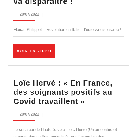
Révolution
va disparaître !
en
20/07/2022
20/07/2022
|
Italie
:
Florian Philippot – Révolution en Italie : l’euro va disparaître !
l’euro
va
VOIR
VOIR LA VIDEO
disparaître
LA
VIDEO
!
Loïc Hervé : « En France,
des soignants positifs au
Loïc
Covid travaillent »
Hervé
20/07/2022
20/07/2022
|
:
« En
Le sénateur de Haute-Savoie, Loïc Hervé (Union centriste)
aimerait des chiffres consolidés sur l’ensemble des