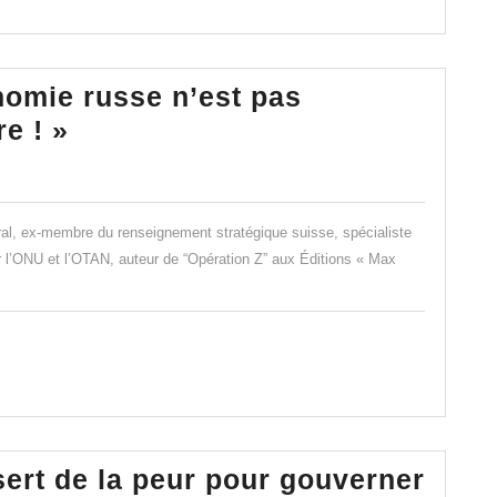
!
omie russe n’est pas
Jacques
re ! »
Baud
–
« L’économie
al, ex-membre du renseignement stratégique suisse, spécialiste
russe
r l’ONU et l’OTAN, auteur de “Opération Z” aux Éditions « Max
n’est
pas
affaiblie,
bien
au
contraire
rt de la peur pour gouverner
! »