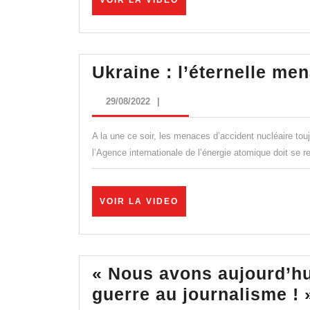
VOIR LA VIDEO
LA
VIDEO
Ukraine : l’éternelle me
29/08/2022
29/08/2022
|
A la une ce soir, les menaces d’accident nucléaire tou
l’Agence internationale de l’énergie atomique doit se r
VOIR
VOIR LA VIDEO
LA
VIDEO
« Nous avons aujourd’hui
guerre au journalisme ! 