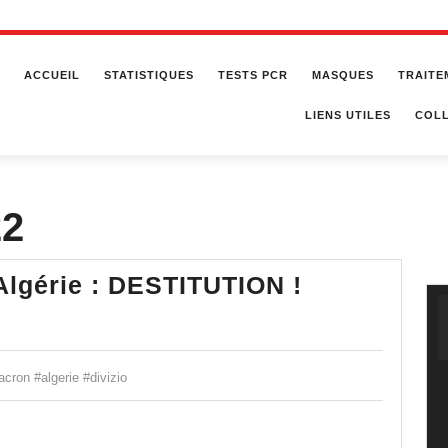
ACCUEIL
STATISTIQUES
TESTS PCR
MASQUES
TRAITE
LIENS UTILES
COLL
22
Emmanuel
gérie : DESTITUTION !
MACRON
en
Algérie
on #algerie #divizio
:
DESTITUTI