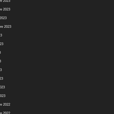
e 2023
e 2023
 2023
re 2023
23
023
3
3
23
23
2023
2023
e 2022
e 2022