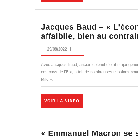
LA
VIDEO
Jacques Baud – « L’écon
affaiblie, bien au contrai
29/08/2022
29/08/2022
|
Avec Jacques Baud, ancien colonel d’état-major génér
des pays de l’Est, a fait de nombreuses missions pou
Milo ».
VOIR
VOIR LA VIDEO
LA
VIDEO
« Emmanuel Macron se se