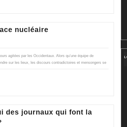
!
Ukraine
nace nucléaire
:
l’éternelle
menace
jours agitées par les Occidentaux. Alors qu’une équipe de
L
nucléaire
endre sur les lieux, les discours contradictoires et mensongers se
 des journaux qui font la
« Nous
»