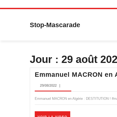
Skip
to
content
Stop-Mascarade
Jour :
29 août 20
Emmanuel MACRON en Al
29/08/2022
29/08/2022
|
Emmanuel MACRON en Algérie : DESTITUTION ! #macr
VOIR