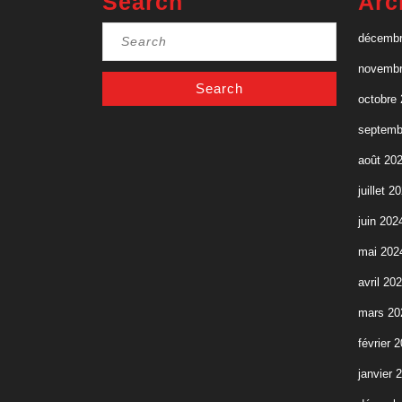
Search
Arc
Search
décembr
for:
novembr
octobre
septemb
août 20
juillet 2
juin 202
mai 202
avril 20
mars 20
février 
janvier 