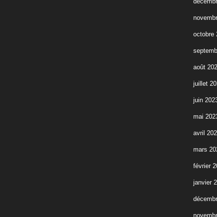
décembr
novembr
octobre
septemb
août 20
juillet 2
juin 202
mai 202
avril 20
mars 20
février 
janvier 
décembr
novembr