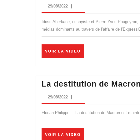
29/08/2022
29/08/2022
|
Idriss Aberkane, essayiste et Pierre-Yves Rougeyron, 
médias dominants au travers de l’affaire de l’Express
VOIR
VOIR LA VIDEO
LA
VIDEO
La destitution de Macron
29/08/2022
29/08/2022
|
Florian Philippot – La destitution de Macron est maint
VOIR
VOIR LA VIDEO