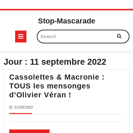
Skip
to
Stop-Mascarade
content
Open
Search
for:
Button
Jour :
11 septembre 2022
Cassolettes & Macronie :
TOUS les mensonges
Cassolettes
d’Olivier Véran !
&
11/09/2022
11/09/2022
Macronie
:
TOUS