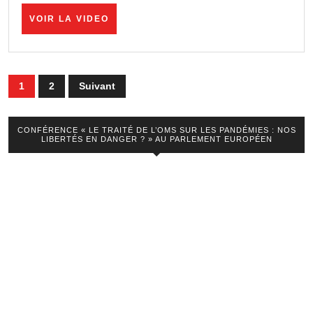
VOIR
VOIR LA VIDEO
LA
VIDEO
Pagination
1
2
Suivant
des
publications
CONFÉRENCE « LE TRAITÉ DE L’OMS SUR LES PANDÉMIES : NOS
LIBERTÉS EN DANGER ? » AU PARLEMENT EUROPÉEN