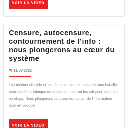
VOIR
VOIR LA VIDEO
les
LA
mensonges
VIDEO
d’Olivier
Véran
Censure, autocensure,
!
contournement de l’info :
nous plongerons au cœur du
Censure,
système
autocensure,
11/09/2022
11/09/2022
contournement
de
Les médias officiels et les réseaux sociaux se livrent une bataille
l’info
entre vérité et fabrique de consentement, où les citoyens sont pris
en otage. Nous plongerons au cœur du narratif de l’information
:
pour en décoder
nous
plongerons
au
VOIR
VOIR LA VIDEO