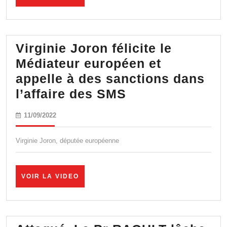
LA
cœur
VIDEO
du
système
Virginie Joron félicite le
Médiateur européen et
appelle à des sanctions dans
Virginie
l’affaire des SMS
Joron
11/09/2022
11/09/2022
félicite
le
Virginie Joron, députée européenne
Médiateur
européen
VOIR
VOIR LA VIDEO
et
LA
VIDEO
appelle
à