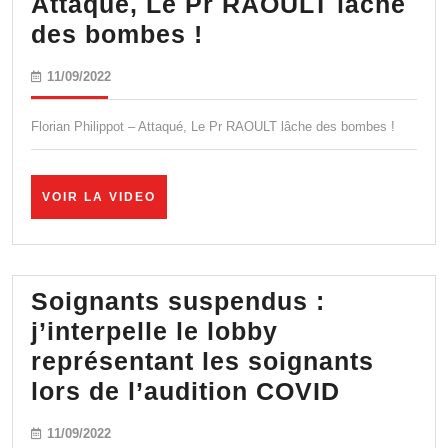
Attaqué, Le Pr RAOULT lâche
des
Attaqué,
des bombes !
sanctions
Le
dans
11/09/2022
11/09/2022
Pr
l’affaire
RAOULT
des
Florian Philippot – Attaqué, Le Pr RAOULT lâche des bombes !
lâche
SMS
des
VOIR
VOIR LA VIDEO
bombes
LA
VIDEO
!
Soignants suspendus :
j’interpelle le lobby
représentant les soignants
Soignan
lors de l’audition COVID
suspend
11/09/2022
11/09/2022