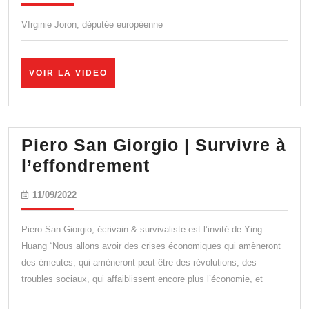
j’interpe
le
VIrginie Joron, députée européenne
lobby
représen
VOIR
VOIR LA VIDEO
les
LA
VIDEO
soignan
lors
Piero San Giorgio | Survivre à
de
Piero
l’effondrement
l’auditio
San
COVID
11/09/2022
11/09/2022
Giorgio
|
Piero San Giorgio, écrivain & survivaliste est l’invité de Ying
Survivre
Huang “Nous allons avoir des crises économiques qui amèneront
des émeutes, qui amèneront peut-être des révolutions, des
à
troubles sociaux, qui affaiblissent encore plus l’économie, et
l’effondrement