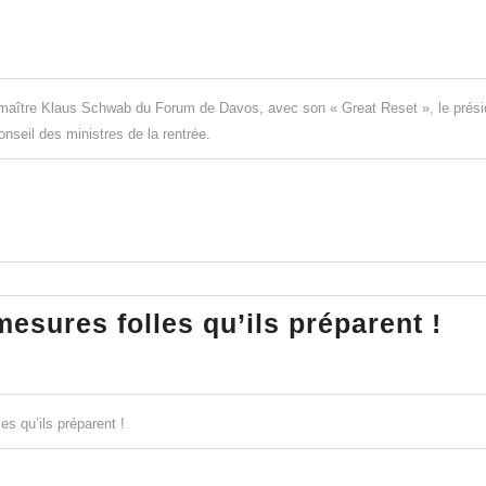
du
FBI
chez
Trump
maître Klaus Schwab du Forum de Davos, avec son « Great Reset », le prési
seil des ministres de la rentrée.
:
un
avantage
pour
le
PCC
Pé
mesures folles qu’ils préparent !
?
or
:
les
es qu’ils préparent !
me
fol