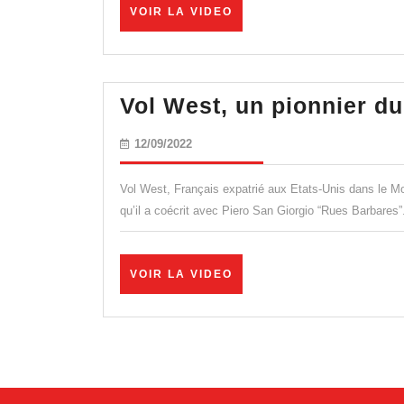
VOIR
VOIR LA VIDEO
LA
VIDEO
Vol West, un pionnier d
12/09/2022
12/09/2022
Vol West, Français expatrié aux Etats-Unis dans le Mon
qu’il a coécrit avec Piero San Giorgio “Rues Barbares”. 
VOIR
VOIR LA VIDEO
LA
VIDEO