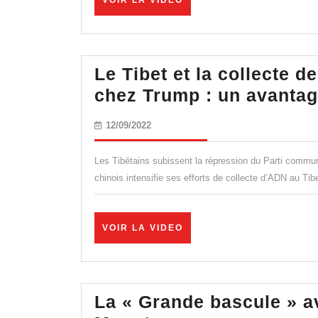
VOIR LA VIDEO
LA
VIDEO
Le Tibet et la collecte d
chez Trump : un avantag
12/09/2022
12/09/2022
Les Tibétains subissent la répression du Parti commu
chinois intensifie ses efforts de collecte d’ADN au Tib
VOIR
VOIR LA VIDEO
LA
VIDEO
La « Grande bascule » a