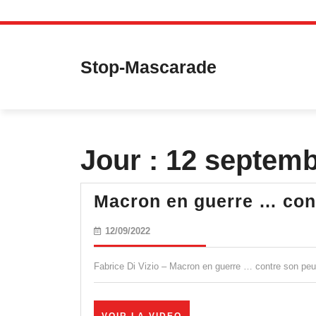
Skip
to
content
Stop-Mascarade
Jour :
12 septemb
Macron en guerre … cont
12/09/2022
12/09/2022
Fabrice Di Vizio – Macron en guerre … contre son peu
VOIR