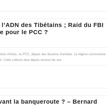
peuple
!
e l’ADN des Tibétains ; Raid du FBI
Le
e pour le PCC ?
Tibet
et
la
niste chinois, ou PCC, depuis des dizaines d’années. Le régime communiste
collecte
et. Cette collecte dure depuis environ dix ans.
de
l’ADN
des
Tibétains
;
vant la banqueroute ? – Bernard
Raid