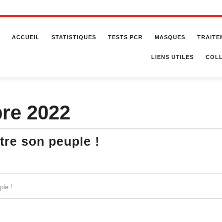
ACCUEIL
STATISTIQUES
TESTS PCR
MASQUES
TRAITE
LIENS UTILES
COLL
re 2022
Macron
re son peuple !
en
guerre
…
ple !
contre
son