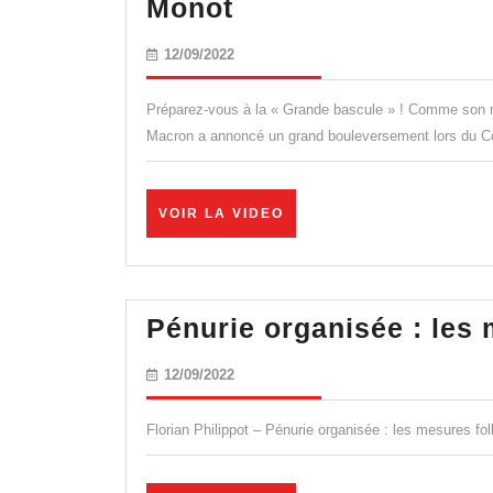
La
Monot
« Grande
12/09/2022
12/09/2022
bascule »
avant
Préparez-vous à la « Grande bascule » ! Comme son 
la
Macron a annoncé un grand bouleversement lors du Con
banqueroute
?
VOIR
VOIR LA VIDEO
–
LA
VIDEO
Bernard
Monot
Pénurie organisée : les 
12/09/2022
12/09/2022
Florian Philippot – Pénurie organisée : les mesures foll