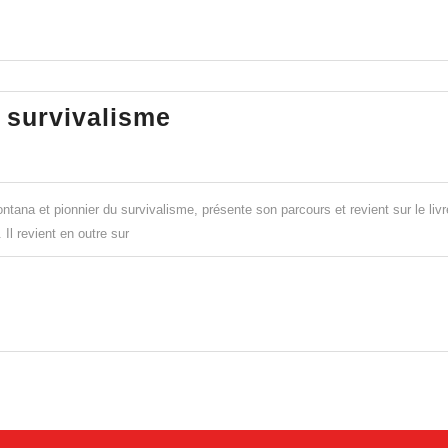
qu’
pré
!
Vol
u survivalisme
West,
un
pionnier
tana et pionnier du survivalisme, présente son parcours et revient sur le livr
du
Il revient en outre sur
survivalisme