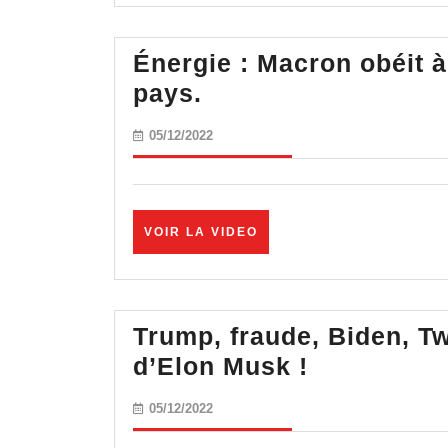
Énergie : Macron obéit à 
Énergie
pays.
:
05/12/2022
05/12/2022
Macron
obéit
à
VOIR
VOIR LA VIDEO
des
LA
intérêts
VIDEO
étrangers
qui
Trump, fraude, Biden, T
pillent
Trump,
d’Elon Musk !
le
fraude,
05/12/2022
05/12/2022
pays.
Biden,