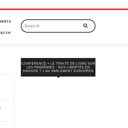
MENTS
Search
for:
ECTIF
CONFÉRENCE « LE TRAITÉ DE L’OMS SUR
LES PANDÉMIES : NOS LIBERTÉS EN
DANGER ? » AU PARLEMENT EUROPÉEN
n
opéenne
t
haine
ite