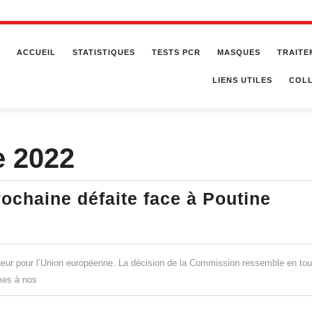
ACCUEIL
STATISTIQUES
TESTS PCR
MASQUES
TRAITE
LIENS UTILES
COLL
e 2022
Unio
ochaine défaite face à Poutine
eur
:
la
vigueur pour l’Union européenne. La décision de la Commission ressemble en tou
proc
mes à nos
défa