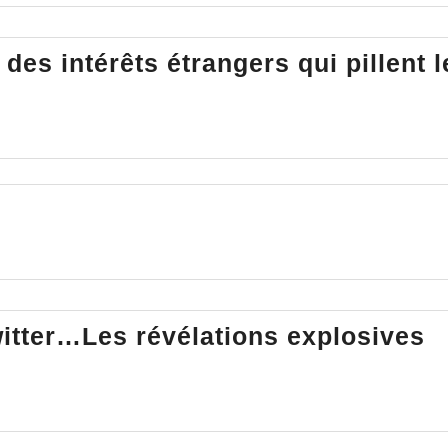
nous
parle
des intérêts étrangers qui pillent l
des
Libertés.
witter…Les révélations explosives