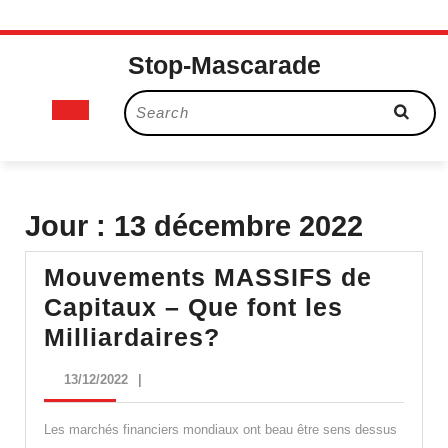
Skip
Stop-Mascarade
to
content
Open
Search
for:
Button
Jour :
13 décembre 2022
Mouvements MASSIFS de
Capitaux – Que font les
Mouvements
Milliardaires?
MASSIFS
13/12/2022
13/12/2022
|
de
Capitaux
Les marchés financiers mondiaux ont beau être sens dessus