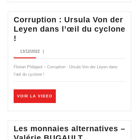
faire
tomber
Corruption : Ursula Von der
l’oligarchie
Leyen dans l’œil du cyclone
!
Corruption
!
:
13/12/2022
13/12/2022
|
Ursula
Von
Florian Philippot – Corruption : Ursula Von der Leyen dans
der
l’œil du cyclone !
Leyen
dans
VOIR
VOIR LA VIDEO
l’œil
LA
VIDEO
du
cyclone
Les monnaies alternatives –
!
Les
Valérie BUGAULT