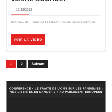
monnaies
13/12/2022
13/12/2022
|
alternatives
–
Interview de Clémence HOURIAKOVA de Radio Courtoisie
Valérie
BUGAULT
VOIR
VOIR LA VIDEO
LA
VIDEO
Pagination
1
2
Suivant
des
publications
CONFÉRENCE « LE TRAITÉ DE L’OMS SUR LES PANDÉMIES :
NOS LIBERTÉS EN DANGER ? » AU PARLEMENT EUROPÉEN