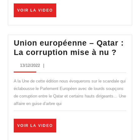
la
VOIR
VOIR LA VIDEO
gauche
LA
VIDEO
moralisatrice
éclaboussée
Union européenne – Qatar :
Union
La corruption mise à nu ?
europ
13/12/2022
13/12/2022
|
–
Qatar
A la Une de cette édition nous évoquerons sur le scandale qui
:
éclabousse le Parlement Européen avec de lourds soupçons
de corruption entre le Qatar et certains hauts dirigeants… Une
La
affaire en guise d’arbre qui
corru
mise
à
VOIR
VOIR LA VIDEO
LA
nu
VIDEO