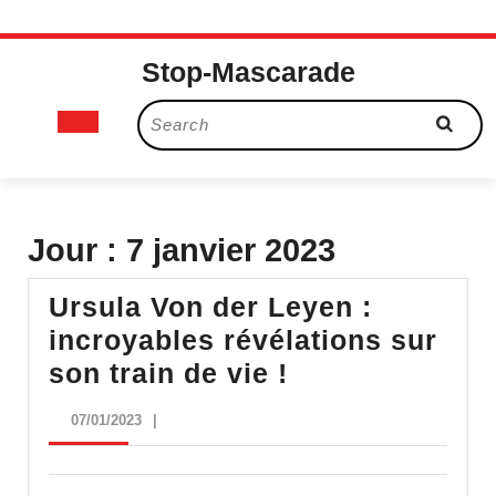
Skip
Stop-Mascarade
to
content
Open
Search
for:
Button
Jour :
7 janvier 2023
Ursula Von der Leyen :
incroyables révélations sur
Ursula
son train de vie !
Von
07/01/2023
07/01/2023
|
der
Leyen