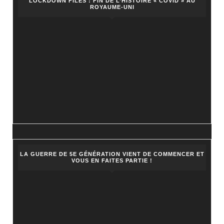
LOCKDOWN FILES : FIN DE L’HISTOIRE « COVID » AU
ROYAUME-UNI
LA GUERRE DE 5E GÉNÉRATION VIENT DE COMMENCER ET
VOUS EN FAITES PARTIE !