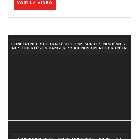
des
VOIR
VOIR LA VIDEO
LA
contrôles
VIDEO
de
l’usage
de
CONFÉRENCE « LE TRAITÉ DE L’OMS SUR LES PANDÉMIES :
NOS LIBERTÉS EN DANGER ? » AU PARLEMENT EUROPÉEN
stupéfiants.