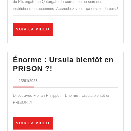
corruption
du Pfizergate au Qatargate, la corruption au sein des
institutions européennes. Accrochez-vous, ça envoie du bois !
des
institutions
européennes
VOIR
VOIR LA VIDEO
LA
VIDEO
Énorme : Ursula bientôt en
Énorme
PRISON ?!
:
13/01/2023
13/01/2023
|
Ursula
bientôt
Direct avec Florian Philippot – Énorme : Ursula bientôt en
en
PRISON ?!
PRISON
?!
VOIR
VOIR LA VIDEO
LA