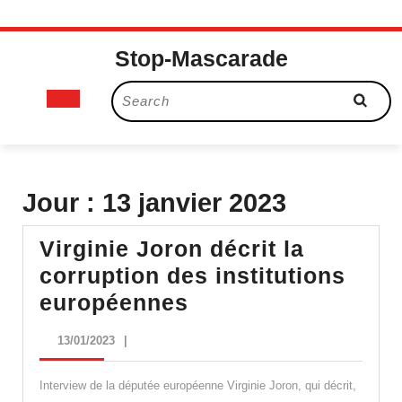
Skip
Stop-Mascarade
to
content
Open
Search
for:
Button
Jour :
13 janvier 2023
Virginie Joron décrit la
corruption des institutions
Virginie
européennes
Joron
13/01/2023
13/01/2023
|
décrit
la
Interview de la députée européenne Virginie Joron, qui décrit,