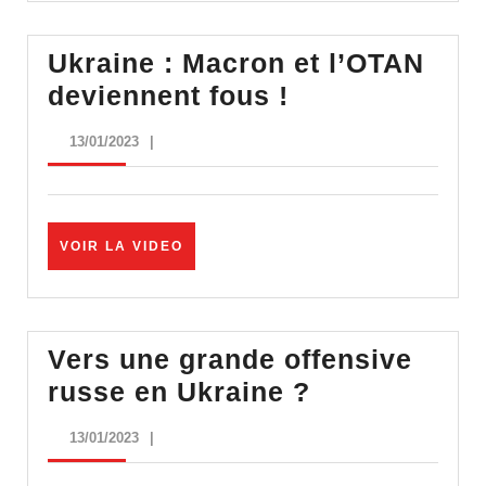
–
Lucien
Ukraine : Macron et l’OTAN
Cerise
Ukraine
deviennent fous !
:
13/01/2023
13/01/2023
|
Macron
et
l’OTAN
VOIR
VOIR LA VIDEO
deviennent
LA
fous
VIDEO
!
Vers une grande offensive
Vers
russe en Ukraine ?
une
13/01/2023
13/01/2023
|
grande