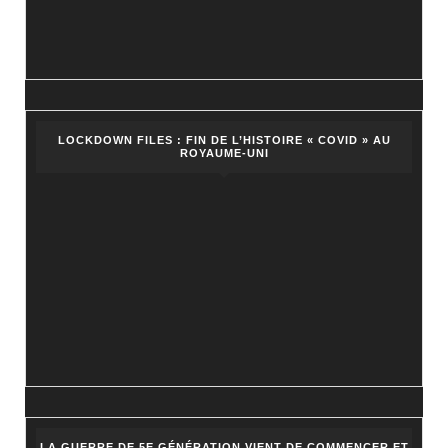
LOCKDOWN FILES : FIN DE L’HISTOIRE « COVID » AU
ROYAUME-UNI
LA GUERRE DE 5E GÉNÉRATION VIENT DE COMMENCER ET