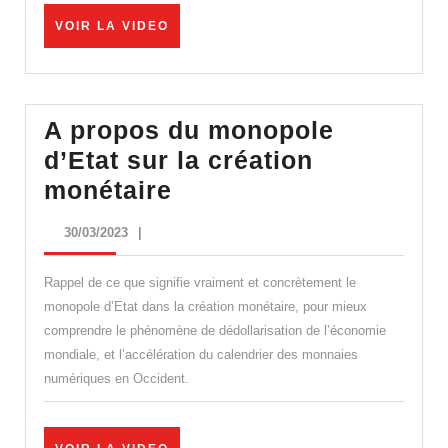
rien
à
VOIR
VOIR LA VIDEO
LA
voir
VIDEO
!
A propos du monopole
d’Etat sur la création
A
monétaire
propos
30/03/2023
30/03/2023
|
du
monopole
Rappel de ce que signifie vraiment et concrètement le
d’Etat
monopole d’Etat dans la création monétaire, pour mieux
comprendre le phénomène de dédollarisation de l’économie
sur
mondiale, et l’accélération du calendrier des monnaies
la
numériques en Occident.
création
monétaire