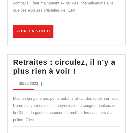
n’est
combat ! Il faut maintenant exiger des indemnisations ainsi
que des excuses officielles de l’État.
que
le
début
VOIR
VOIR LA VIDEO
LA
de
VIDEO
notre
combat
Retraites : circulez, il n’y a
!
Retraites
plus rien à voir !
:
30/03/2023
30/03/2023
|
circulez,
il
Macron qui parle aux petits enfants et fait des ronds sur l’eau,
n’y
Borne qui va recevoir l’intersyndicale, le congrès houleux de
la CGT et la gauche accusée de préférer les casseurs à la
a
police. C’est
plus