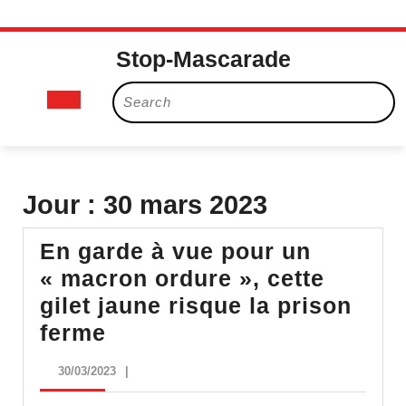
Skip
Stop-Mascarade
to
content
Open
Search
for:
Button
Jour :
30 mars 2023
En garde à vue pour un
« macron ordure », cette
gilet jaune risque la prison
En
ferme
garde
30/03/2023
30/03/2023
|
à