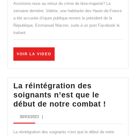
vue
Assistons-nous au retour du crime de lèse-majesté? La
pour
semaine dernière, Valérie, une habitante des Hauts-de-France
a été accusée d’injure publique envers le président de la
un
République, Emmanuel Macron, suite à un post Facebook le
« macron
traitant
ordure »,
cette
VOIR
VOIR LA VIDEO
gilet
LA
jaune
VIDEO
risque
la
La réintégration des
prison
soignants n’est que le
ferme
La
début de notre combat !
réintég
30/03/2023
30/03/2023
|
des
soignan
La réintégration des soignants n’est que le début de notre