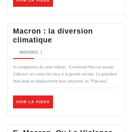
VOIR
VOIR LA VIDEO
LA
VIDEO
Macron : la diversion
Macron
climatique
:
30/03/2023
30/03/2023
|
la
diversion
Au programme de cette édition : Emmanuel Macron essaie
climatique
d’allumer un contre-feu face à la gronde sociale. Le président
était jeudi en déplacement pour présenter un “Plan eau”.
VOIR
VOIR LA VIDEO
LA
VIDEO