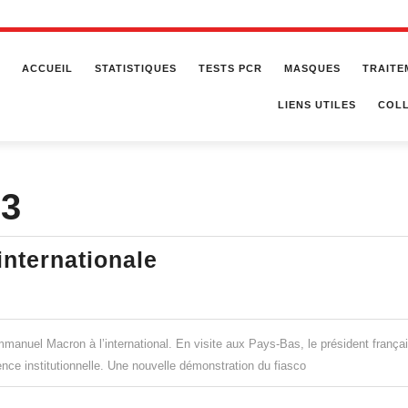
ACCUEIL
STATISTIQUES
TESTS PCR
MASQUES
TRAITE
LIENS UTILES
COLL
23
Macron
internationale
:
la
catastrophe
manuel Macron à l’international. En visite aux Pays-Bas, le président frança
internationale
nce institutionnelle. Une nouvelle démonstration du fiasco