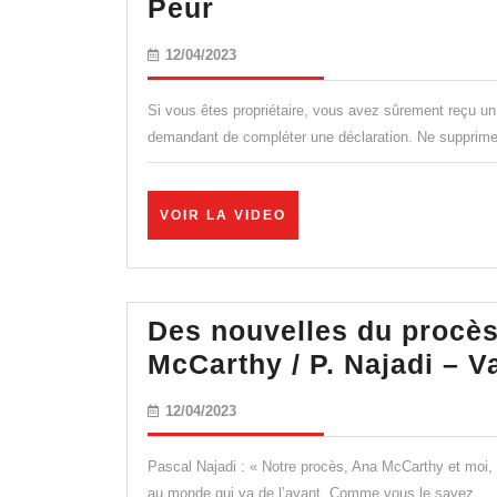
Impôt
Peur
!
2023:
12/04/2023
12/04/2023
Cette
Nouvelle
Si vous êtes propriétaire, vous avez sûrement reçu un
Déclaration
demandant de compléter une déclaration. Ne supprimez
Obligatoire
Qui
VOIR
VOIR LA VIDEO
Fait
LA
VIDEO
Peur
Des nouvelles du procès 
McCarthy / P. Najadi – 
12/04/2023
12/04/2023
Pascal Najadi : « Notre procès, Ana McCarthy et moi, 
au monde qui va de l’avant. Comme vous le savez