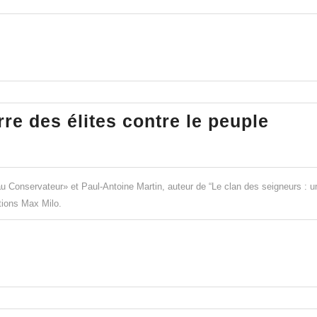
Pfizer
intenté
par
A.
McCarthy
Fract
rre des élites contre le peuple
/
socia
P.
:
Najadi
la
–
u Conservateur» et Paul-Antoine Martin, auteur de “Le clan des seigneurs : u
guer
tions Max Milo.
Valérie
des
BUGAULT
élite
contr
le
peup