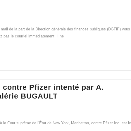
 mail de la part de la Direction générale des finances publiques (DGFiP) vous
 pas le courriel immédiatement, il ne
contre Pfizer intenté par A.
Des
Valérie BUGAULT
nouvelles
du
procès
à la Cour suprême de l’État de New York, Manhattan, contre Pfizer Inc. est le
contre