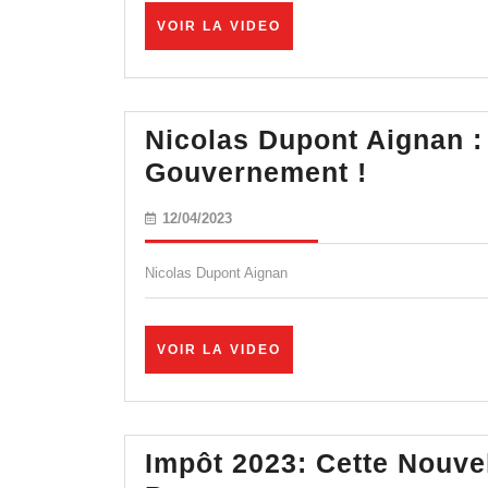
VOIR
VOIR LA VIDEO
LA
VIDEO
Nicolas Dupont Aignan : 
Nicolas
Gouvernement !
Dupont
12/04/2023
12/04/2023
Aignan
:
Nicolas Dupont Aignan
Le
racket
VOIR
VOIR LA VIDEO
organisé
LA
VIDEO
par
le
Impôt 2023: Cette Nouvel
Gouvern