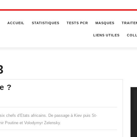
ACCUEIL
STATISTIQUES
TESTS PCR
MASQUES
TRAITE
LIENS UTILES
COLL
3
Ukraine
ne ?
:
la
paix
e six chefs d’Etats africains. De passage à Kiev puis St-
africaine
imir Poutine et Volodymyr Zelensky.
?