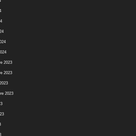
4
4
24
24
2024
2024
e 2023
e 2023
 2023
re 2023
23
023
3
3