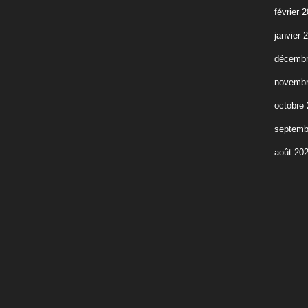
février 
janvier 
décembr
novembr
octobre
septemb
août 20