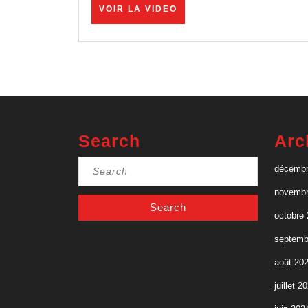
VOIR
VOIR LA VIDEO
LA
VIDEO
Search
Arc
Search
décembr
for:
novembr
octobre
septemb
août 20
juillet 2