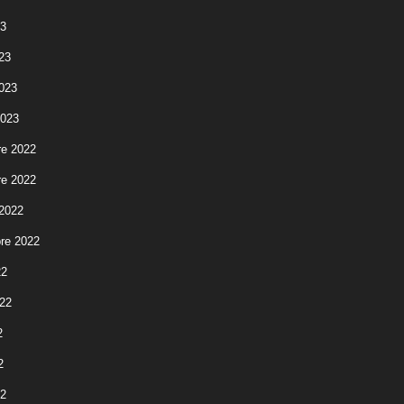
23
23
2023
2023
e 2022
e 2022
 2022
re 2022
22
022
2
2
22