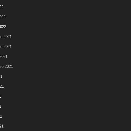
22
2022
2022
e 2021
e 2021
 2021
re 2021
21
021
1
1
21
21