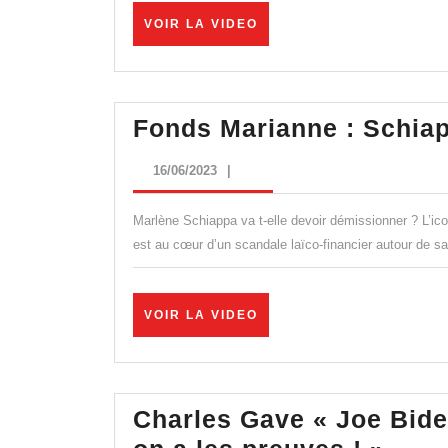
VOIR
VOIR LA VIDEO
LA
VIDEO
Fonds Marianne : Schia
16/06/2023
16/06/2023
|
Marlène Schiappa va t-elle devoir démissionner ? L’ico
est au cœur d’un scandale laïco-financier autour de 
VOIR
VOIR LA VIDEO
LA
VIDEO
Charles Gave « Joe Bide