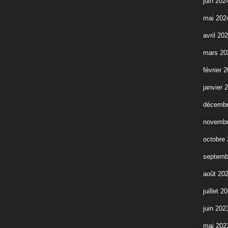
juin 202
mai 202
avril 20
mars 20
février 
janvier 
décembr
novembr
octobre
septemb
août 20
juillet 2
juin 202
mai 202