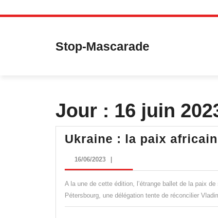
Skip
to
content
Stop-Mascarade
Jour :
16 juin 202
Ukraine : la paix africai
16/06/2023
16/06/2023
|
A la une de cette édition, l’étrange ballet de la paix d
Pétersbourg, une délégation tente de réconcilier Vlad