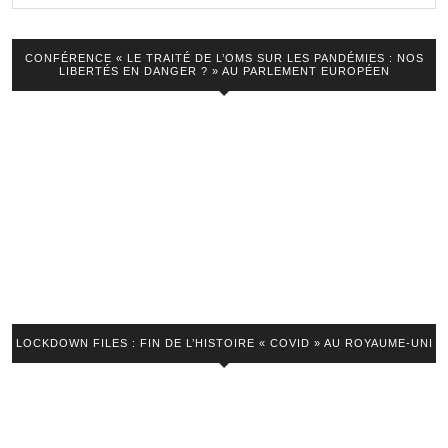
pays
se
rebellent
CONFÉRENCE « LE TRAITÉ DE L’OMS SUR LES PANDÉMIES : NOS
LIBERTÉS EN DANGER ? » AU PARLEMENT EUROPÉEN
!
LOCKDOWN FILES : FIN DE L’HISTOIRE « COVID » AU ROYAUME-UNI