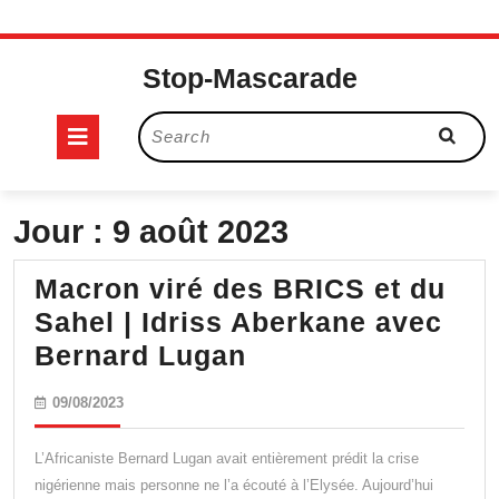
Skip
to
Stop-Mascarade
content
Open
Search
for:
Button
Jour :
9 août 2023
Macron viré des BRICS et du
Sahel | Idriss Aberkane avec
Macron
Bernard Lugan
viré
09/08/2023
09/08/2023
des
BRICS
L’Africaniste Bernard Lugan avait entièrement prédit la crise
et
nigérienne mais personne ne l’a écouté à l’Elysée. Aujourd’hui