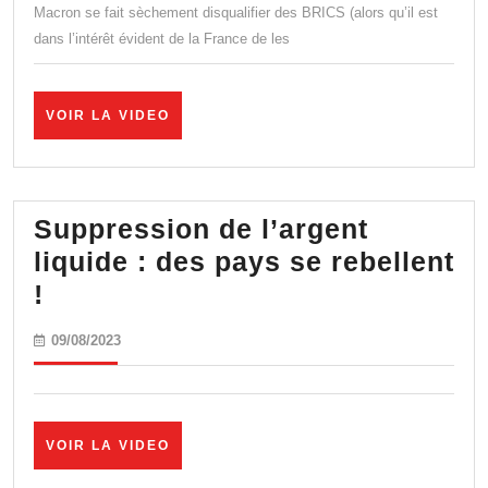
Macron se fait sèchement disqualifier des BRICS (alors qu’il est
du
dans l’intérêt évident de la France de les
Sahel
|
Idriss
VOIR
VOIR LA VIDEO
LA
Aberkane
VIDEO
avec
Bernard
Suppression de l’argent
Lugan
liquide : des pays se rebellent
Suppression
!
de
09/08/2023
09/08/2023
l’argent
liquide
:
VOIR
VOIR LA VIDEO
des
LA
VIDEO