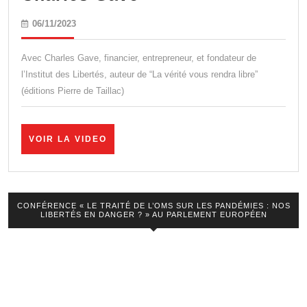
ans
06/11/2023
06/11/2023
de
lâcheté
Avec Charles Gave, financier, entrepreneur, et fondateur de
:
l’Institut des Libertés, auteur de “La vérité vous rendra libre”
(éditions Pierre de Taillac)
le
système
va
VOIR
VOIR LA VIDEO
LA
s’effondrer
VIDEO
!
–
CONFÉRENCE « LE TRAITÉ DE L’OMS SUR LES PANDÉMIES : NOS
LIBERTÉS EN DANGER ? » AU PARLEMENT EUROPÉEN
Charles
Gave