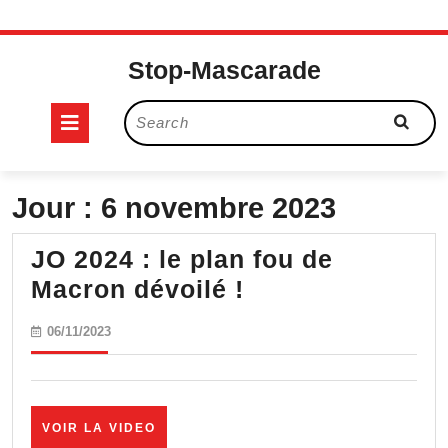
Skip
to
Stop-Mascarade
content
Open
Search
for:
Button
Jour :
6 novembre 2023
JO 2024 : le plan fou de
JO
Macron dévoilé !
2024
06/11/2023
06/11/2023
:
le
plan
VOIR
VOIR LA VIDEO
fou
LA