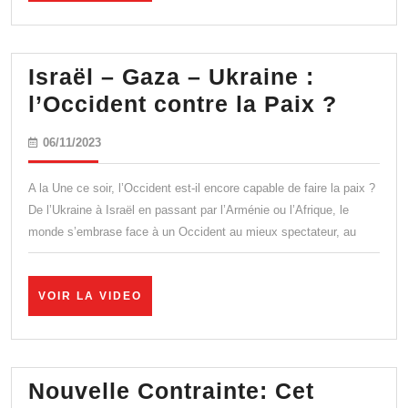
de
VIDEO
Macron
dévoilé
Israël – Gaza – Ukraine :
!
Israël
l’Occident contre la Paix ?
–
06/11/2023
06/11/2023
Gaza
–
A la Une ce soir, l’Occident est-il encore capable de faire la paix ?
Ukrai
De l’Ukraine à Israël en passant par l’Arménie ou l’Afrique, le
monde s’embrase face à un Occident au mieux spectateur, au
:
l’Occi
contr
VOIR
VOIR LA VIDEO
LA
la
VIDEO
Paix
?
Nouvelle Contrainte: Cet