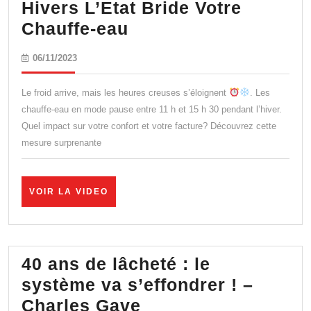
Hivers L’Etat Bride Votre
Nouvelle
Chauffe-eau
Contrainte:
06/11/2023
06/11/2023
Cet
Hivers
Le froid arrive, mais les heures creuses s’éloignent
. Les
L’Etat
chauffe-eau en mode pause entre 11 h et 15 h 30 pendant l’hiver.
Quel impact sur votre confort et votre facture? Découvrez cette
Bride
mesure surprenante
Votre
Chauffe-
eau
VOIR
VOIR LA VIDEO
LA
VIDEO
40 ans de lâcheté : le
système va s’effondrer ! –
40
Charles Gave