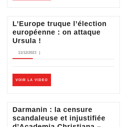
Rejet
VIDEO
de
la
L’Europe truque l’élection
loi
européenne : on attaque
immigratio
L’Europe
Ursula !
truque
11/12/2023
11/12/2023
|
l’élection
européenne
:
VOIR
VOIR LA VIDEO
on
LA
attaque
VIDEO
Ursula
!
Darmanin : la censure
scandaleuse et injustifiée
d’Academia Christiana –