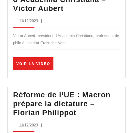
Darmanin
Victor Aubert
:
11/12/2023
11/12/2023
|
la
censure
Victor Aubert, président d’Academia Christiana, professeur de
scandaleuse
philo à l’Institut-Croix-des-Vent
et
injustifiée
VOIR
VOIR LA VIDEO
d’Academia
LA
VIDEO
Christiana
–
Réforme de l’UE : Macron
Victor
prépare la dictature –
Aubert
Réforme
Florian Philippot
de
11/12/2023
11/12/2023
|
l’UE