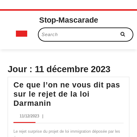
Skip
Stop-Mascarade
to
content
Open
Search
for:
Button
Jour :
11 décembre 2023
Ce que l’on ne vous dit pas
sur le rejet de la loi
Ce
Darmanin
que
11/12/2023
11/12/2023
|
l’on
ne
Le rejet surprise du projet de loi immigration déposée par les