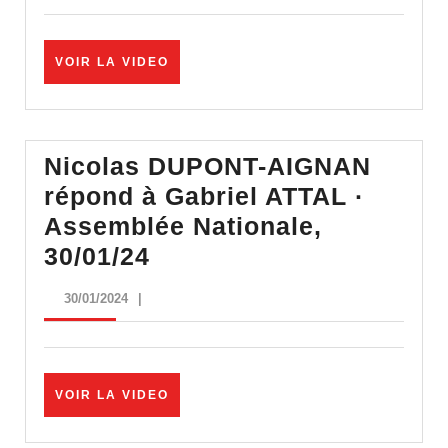
Macron
ne
jure
VOIR
VOIR LA VIDEO
LA
que
VIDEO
par
la
Nicolas DUPONT-AIGNAN
souveraineté
répond à Gabriel ATTAL ·
européenne »
Assemblée Nationale,
Nicolas
30/01/24
DUPONT-
30/01/2024
30/01/2024
|
AIGNAN
répond
à
VOIR
VOIR LA VIDEO
Gabriel
LA
ATTAL
VIDEO