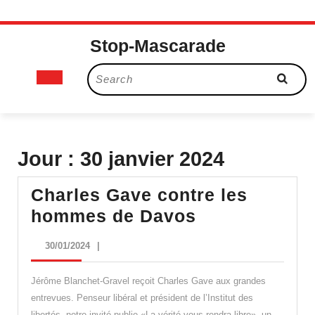
Skip
Stop-Mascarade
to
content
Open
Search
for:
Button
Jour :
30 janvier 2024
Charles Gave contre les
Charles
hommes de Davos
Gave
30/01/2024
30/01/2024
|
contre
les
Jérôme Blanchet-Gravel reçoit Charles Gave aux grandes
hommes
entrevues. Penseur libéral et président de l’Institut des
libertés, notre invité publie «La vérité vous rendra libre», un