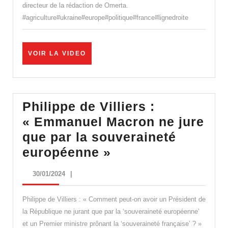
directeur de la rédaction de Omerta.
technocrates
#agriculture#ukraine#europe#politique#france#lignedroite
qui
ont
bradé
VOIR
VOIR LA VIDEO
LA
notre
VIDEO
souveraineté
–
Philippe de Villiers :
Pierre
« Emmanuel Macron ne jure
de
que par la souveraineté
Gaulle
Philippe
européenne »
de
30/01/2024
30/01/2024
|
Villiers
:
Philippe de Villiers : « Comment peut-on avoir un Président de
« Emmanuel
la République ne jurant que par la ‘souveraineté européenne’
et un Premier ministre prônant la ‘souveraineté française’ ? »