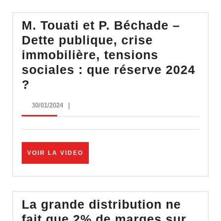
·
Assemblée
M. Touati et P. Béchade –
Nationale,
Dette publique, crise
30/01/24
immobilière, tensions
sociales : que réserve 2024
M.
?
Touati
30/01/2024
30/01/2024
|
et
P.
Béchade
VOIR
VOIR LA VIDEO
–
LA
Dette
VIDEO
publique,
crise
La grande distribution ne
immobilière,
fait que 2% de marges sur