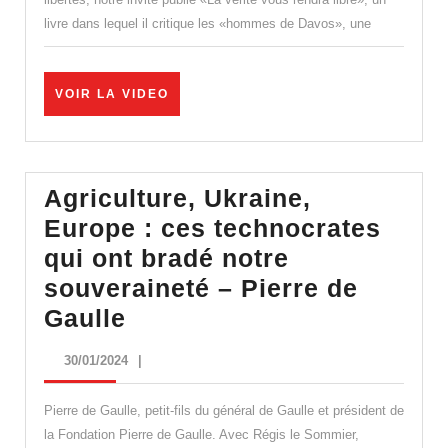
de
livre dans lequel il critique les «hommes de Davos», une
Davos
VOIR
VOIR LA VIDEO
LA
VIDEO
Agriculture, Ukraine,
Europe : ces technocrates
qui ont bradé notre
souveraineté – Pierre de
Agriculture,
Gaulle
Ukraine,
30/01/2024
30/01/2024
|
Europe
:
Pierre de Gaulle, petit-fils du général de Gaulle et président de
ces
la Fondation Pierre de Gaulle. Avec Régis le Sommier,