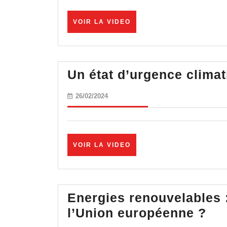
seigneur
Macron
VOIR
VOIR LA VIDEO
assiégé
LA
VIDEO
par
ses
Un état d’urgence climat
paysans
26/02/2024
26/02/2024
VOIR
VOIR LA VIDEO
LA
VIDEO
Energies renouvelables :
En
l’Union européenne ?