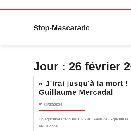
Skip
to
content
Stop-Mascarade
Jour :
26 février 
« J’irai jusqu’à la mort 
« J’i
Guillaume Mercadal
jusq
26/02/2024
26/02/2024
la
mort
Un agriculteur fend les CRS au Salon de l’Agriculture 
! »
et-Garonne