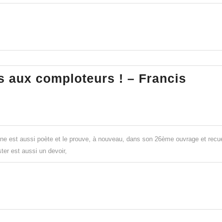
bat
ïque
 aux comploteurs ! – Francis
re-
laume
adal
nne est aussi poète et le prouve, à nouveau, dans son 26ème ouvrage et recue
ister est aussi un devoir,