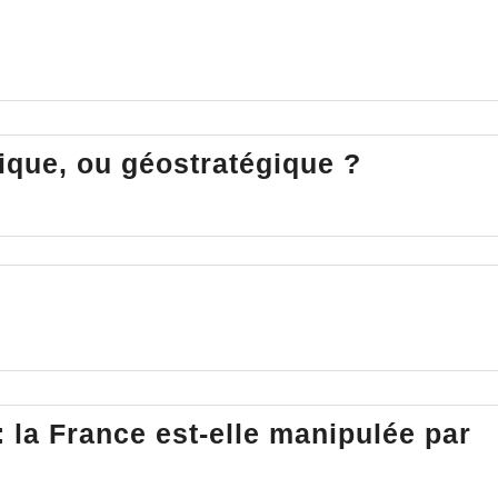
Un
ique, ou géostratégique ?
état
d’urgenc
climatiqu
ou
géostraté
?
 la France est-elle manipulée par
ergies