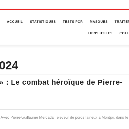
ACCUEIL
STATISTIQUES
TESTS PCR
MASQUES
TRAITE
LIENS UTILES
COLL
2024
! » : Le combat héroïque de Pierre-
rai
u’à
! Avec Pierre-Guillaume Mercadal, eleveur de porcs laineux à Montjoi, dans le