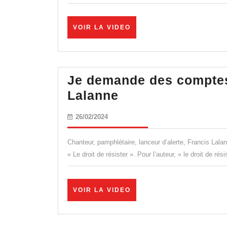
:
Le
VOIR
VOIR LA VIDEO
com
LA
VIDEO
héro
de
Je demande des comptes
Pier
Je
Lalanne
Guil
demande
Merc
26/02/2024
26/02/2024
des
comptes
Chanteur, pamphlétaire, lanceur d’alerte, Francis Lala
aux
« Le droit de résister ». Pour l’auteur, « le droit de rés
comploteurs
!
VOIR
VOIR LA VIDEO
–
LA
VIDEO
Francis