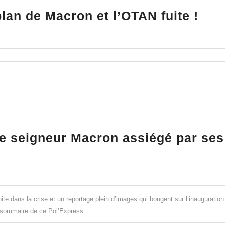
3è
plan de Macron et l’OTAN fuite !
gue
mon
:
le
pla
de
Mac
et
 le seigneur Macron assiégé par ses
l’O
fuit
!
roite dans la crise et un reportage plein d’images qui bougent sur l’inauguration
e sommaire de ce Pol’Express