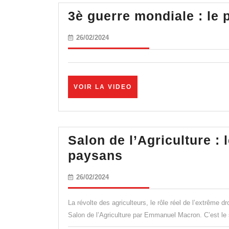
Lalanne
3è guerre mondiale : le 
26/02/2024
26/02/2024
VOIR
VOIR LA VIDEO
LA
VIDEO
Salon de l’Agriculture :
Salon
paysans
de
26/02/2024
26/02/2024
l’Agriculture
:
La révolte des agriculteurs, le rôle réel de l’extrême d
le
Salon de l’Agriculture par Emmanuel Macron. C’est l