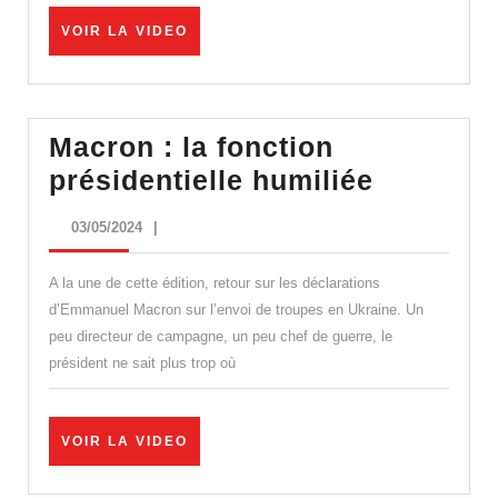
sur
VOIR
VOIR LA VIDEO
Macron
LA
:
VIDEO
l’humiliation
totale
Macron : la fonction
!
Macron
présidentielle humiliée
:
03/05/2024
03/05/2024
|
la
fonction
A la une de cette édition, retour sur les déclarations
président
d’Emmanuel Macron sur l’envoi de troupes en Ukraine. Un
peu directeur de campagne, un peu chef de guerre, le
humiliée
président ne sait plus trop où
VOIR
VOIR LA VIDEO
LA
VIDEO