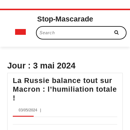
Skip
Stop-Mascarade
to
content
Open
Search
for:
Button
Jour :
3 mai 2024
La Russie balance tout sur
Macron : l’humiliation totale
La
!
Russie
03/05/2024
03/05/2024
|
balance
tout