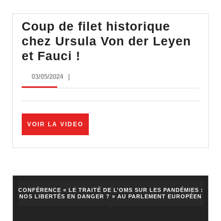
Coup de filet historique
chez Ursula Von der Leyen
Coup
et Fauci !
de
03/05/2024
03/05/2024
|
filet
historique
chez
VOIR
VOIR LA VIDEO
Ursula
LA
Von
VIDEO
der
Leyen
et
CONFÉRENCE « LE TRAITÉ DE L’OMS SUR LES PANDÉMIES :
NOS LIBERTÉS EN DANGER ? » AU PARLEMENT EUROPÉEN
Fauci
!