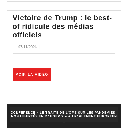
MÉDIAS
mainstream
Victoire de Trump : le best-
!
of ridicule des médias
Victoire
officiels
de
07/11/2024
07/11/2024
|
Trump
:
le
VOIR
VOIR LA VIDEO
best-
LA
of
VIDEO
ridicule
des
médias
CONFÉRENCE « LE TRAITÉ DE L’OMS SUR LES PANDÉMIES :
NOS LIBERTÉS EN DANGER ? » AU PARLEMENT EUROPÉEN
officiels