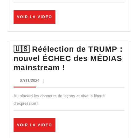
UNE
COLONIE
VOIR
VOIR LA VIDEO
LA
AMÉRICAINE »
VIDEO
🇺🇸 Réélection de TRUMP :
nouvel ÉCHEC des MÉDIAS
🇺🇸
mainstream !
Réélection
07/11/2024
07/11/2024
|
de
TRUMP
Au placard les donneurs de leçons et vive la liberté
:
d’expression !
nouvel
ÉCHEC
VOIR
VOIR LA VIDEO
des
LA
VIDEO