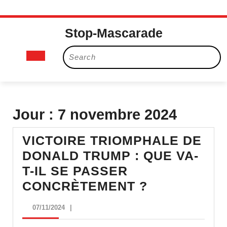
Skip
Stop-Mascarade
to
content
Open
Search
for:
Button
Jour :
7 novembre 2024
VICTOIRE TRIOMPHALE DE
DONALD TRUMP : QUE VA-
T-IL SE PASSER
VICTOIRE
CONCRÈTEMENT ?
TRIOMPHAL
07/11/2024
07/11/2024
|
DE