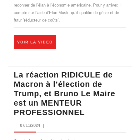
GUERRES
redonner de l’élan à l’économie américaine. Pour y arriver, il
compte sur l’aide d’Elon Musk, qu’il qualifie de génie et de
ET
futur ‘réducteur de coûts’.
RÉDUIRAI
LES
COÛTS
VOIR
VOIR LA VIDEO
LA
AVEC
VIDEO
ELON
MUSK
La réaction RIDICULE de
!
Macron à l’élection de
Trump, et Bruno Le Maire
est un MENTEUR
La
PROFESSIONNEL
réaction
07/11/2024
07/11/2024
|
RIDICULE