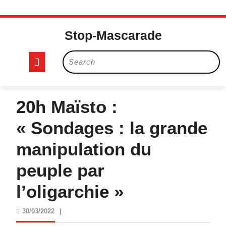
Skip
to
Stop-Mascarade
content
Open
Search
for:
Button
20h Maïsto :
« Sondages : la grande
manipulation du
peuple par
l’oligarchie »
30/03/2022
30/03/2022
|