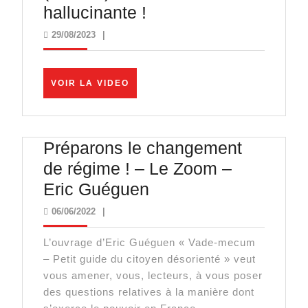
Florian
hallucinante !
Philippot
29/08/2023
29/08/2023
|
chez
Praud
VOIR
VOIR LA VIDEO
(CNews)
LA
VIDEO
:
interview
Préparons le changement
hallucinante
de régime ! – Le Zoom –
!
Préparons
Eric Guéguen
le
06/06/2022
06/06/2022
|
changement
L’ouvrage d’Eric Guéguen « Vade-mecum
de
– Petit guide du citoyen désorienté » veut
régime
vous amener, vous, lecteurs, à vous poser
!
des questions relatives à la manière dont