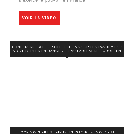
s’exerce le pouvoir en France.
–
Le
VOIR
Zoom
VOIR LA VIDEO
LA
–
VIDEO
Eric
Guéguen
CONFÉRENCE « LE TRAITÉ DE L’OMS SUR LES PANDÉMIES :
NOS LIBERTÉS EN DANGER ? » AU PARLEMENT EUROPÉEN
LOCKDOWN FILES : FIN DE L’HISTOIRE « COVID » AU