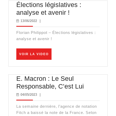
Élections législatives :
Élections
analyse et avenir !
législatives
13/06/2022
13/06/2022
|
:
Florian Philippot – Élections législatives :
analyse
analyse et avenir !
et
avenir
VOIR
VOIR LA VIDEO
!
LA
VIDEO
E. Macron : Le Seul
E.
Responsable, C’est Lui
Macron
04/05/2023
04/05/2023
|
:
La semaine dernière, l’agence de notation
Le
Fitch a baissé la note de la France. Selon