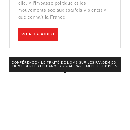
Seul
elle, « l’impasse politique et les
Responsab
mouvements sociaux (parfois violents) »
que connaît la France,
C’est
Lui
VOIR
VOIR LA VIDEO
LA
VIDEO
CONFÉRENCE « LE TRAITÉ DE L’OMS SUR LES PANDÉMIES :
NOS LIBERTÉS EN DANGER ? » AU PARLEMENT EUROPÉEN