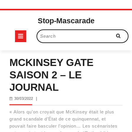
Skip
to
Stop-Mascarade
content
Open
Search
for:
Button
MCKINSEY GATE
SAISON 2 – LE
JOURNAL
30/03/2022
30/03/2022
|
« Alors qu’on croyait que McKinsey était le plus
grand scandale d’État de ce quinquennat, et
pouvait faire basculer l’opinion… Les scénaristes