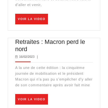
d’aller et venir,
médecins,
à
VOIR
nos
VOIR LA VIDEO
LA
chercheurs
VIDEO
!
Retraites : Macron perd le
Retraites
nord
:
16/02/2023
16/02/2023
|
Macron
A la une de cette édition : la cinquième
perd
journée de mobilisation et le président
le
Macron qui n’a pas pu s’empêcher d’y aller
nord
de son commentaire après avoir fait mine
VOIR
VOIR LA VIDEO
LA
VIDEO