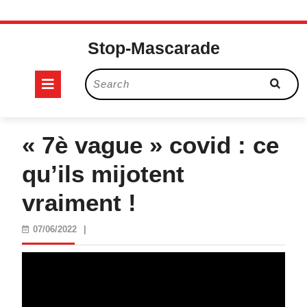
Skip
to
Stop-Mascarade
content
Open
Search
for:
Button
« 7è vague » covid : ce
qu’ils mijotent
vraiment !
07/06/2022
07/06/2022
|