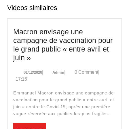
Videos similaires
Macron envisage une
campagne de vaccination pour
le grand public « entre avril et
Macron
juin »
envisage
01/12/2020
Admin
|
|
0 Comment
|
01/12/2020
Admin
une
17:16
campagne
de
Emmanuel Macron envisage une campagne de
vaccination
vaccination pour le grand public « entre avril et
juin » contre le Covid-19, après une première
pour
vague réservée aux publics les plus fragiles.
le
grand