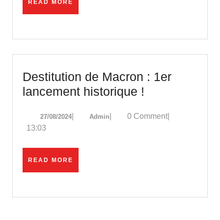
READ
READ MORE
public
MORE
« entre
avril
et
juin »
Destitution de Macron : 1er
Destitution
lancement historique !
de
27/08/2024
Admin
|
|
0 Comment
|
27/08/2024
Admin
Macron
13:03
:
1er
READ
READ MORE
lancement
MORE
historique
!