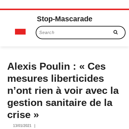
Skip
Stop-Mascarade
to
content
Open
Search
for:
Button
Alexis Poulin : « Ces
mesures liberticides
n’ont rien à voir avec la
gestion sanitaire de la
crise »
13/01/2021
13/01/2021
|