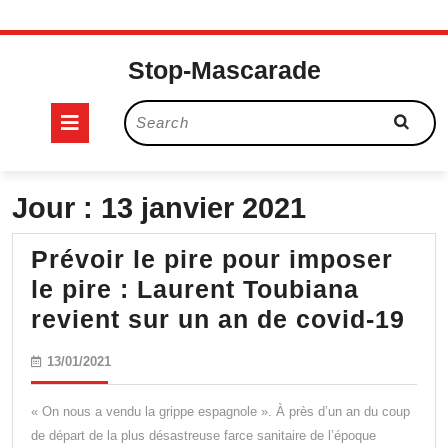
Skip
to
Stop-Mascarade
content
Open
Search
for:
Button
Jour :
13 janvier 2021
Prévoir le pire pour imposer
le pire : Laurent Toubiana
Pré
revient sur un an de covid-19
le
13/01/2021
13/01/2021
pir
po
« On nous a vendu la grippe espagnole ». À près d’un an du coup
im
de départ de la plus désastreuse farce sanitaire de l’époque