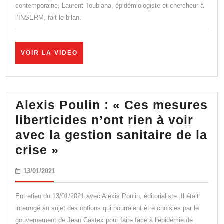
contemporaine, Laurent Toubiana, épidémiologiste et chercheur à
le
l’INSERM, fait le bilan.
pir
:
Lau
VOIR
VOIR LA VIDEO
LA
Tou
VIDEO
rev
sur
Alexis Poulin : « Ces mesures
un
liberticides n’ont rien à voir
an
avec la gestion sanitaire de la
de
Alexis
crise »
cov
Poulin
13/01/2021
13/01/2021
19
:
« Ces
Entretien du 13/01/2021 avec Alexis Poulin, éditorialiste. Il était
mesures
interrogé au sujet des options qui pourraient être choisies par le
gouvernement de Jean Castex pour faire face à l’épidémie de