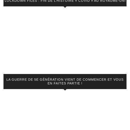
LOCKDOWN FILES : FIN DE L’HISTOIRE « COVID » AU ROYAUME-UNI
LA GUERRE DE 5E GÉNÉRATION VIENT DE COMMENCER ET VOUS
EN FAITES PARTIE !