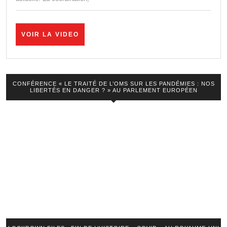
du
la
Coordination
VOIR
VOIR LA VIDEO
LA
Santé
VIDEO
Libre.
Violaine
CONFÉRENCE « LE TRAITÉ DE L’OMS SUR LES PANDÉMIES : NOS
LIBERTÉS EN DANGER ? » AU PARLEMENT EUROPÉEN
Guerin
sur
Sud
Radio