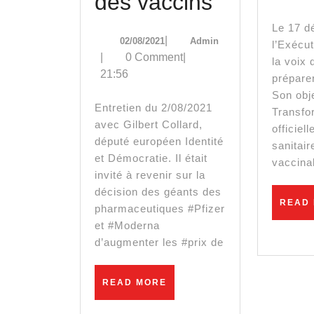
« Une
des vaccins
énorme
Le 17 décembre 2021,
02/08/2021
Admin
|
02/08/2021
Admin
l’Exécu
affaire
|
0 Comment
|
la voix
21:56
d’argent »
préparer
Son obje
:
Entretien du 2/08/2021
Transfo
avec Gilbert Collard,
Gilbert
officiel
député européen Identité
sanitai
Collard
et Démocratie. Il était
vaccina
invité à revenir sur la
sur
décision des géants des
READ
l’augment
pharmaceutiques #Pfizer
et #Moderna
des
d’augmenter les #prix de
prix
READ
READ MORE
des
MORE