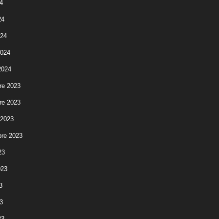
4
24
024
2024
2024
re 2023
re 2023
 2023
re 2023
23
023
3
3
23