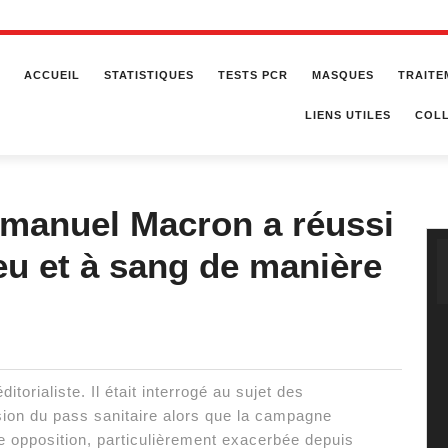
ACCUEIL
STATISTIQUES
TESTS PCR
MASQUES
TRAITE
LIENS UTILES
COLL
mmanuel Macron a réussi
eu et à sang de manière
torialiste. Il était interrogé au sujet des
nsion du pass sanitaire alors que la campagne
e opposition, particulièrement exacerbée depuis