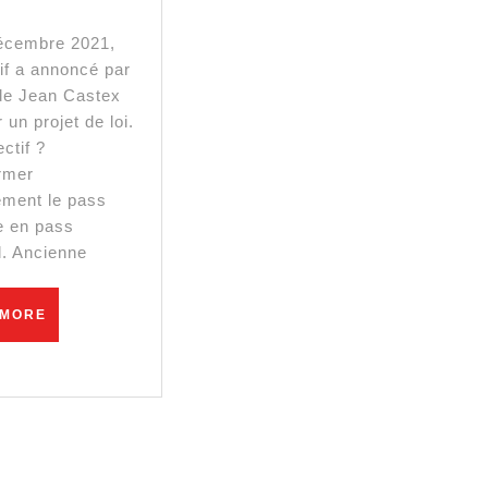
jusqu’où
iront-
tif a annoncé par
ils
 de Jean Castex
?
 un projet de loi.
ctif ?
[Marion
rmer
Maréchal]
lement le pass
re en pass
l. Ancienne
READ
 MORE
ation
MORE