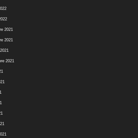
2022
2022
re 2021
re 2021
 2021
re 2021
21
021
1
1
21
021
2021