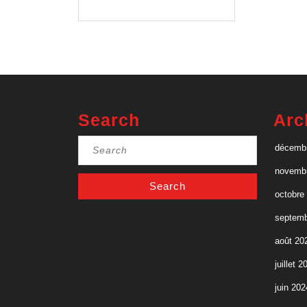
vaccins
Search
Arc
Search
décemb
for:
novemb
octobre
septemb
août 20
juillet 2
juin 202