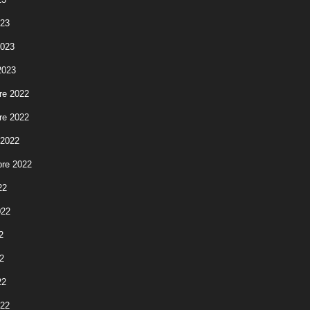
023
2023
2023
re 2022
re 2022
 2022
re 2022
22
022
2
2
22
022