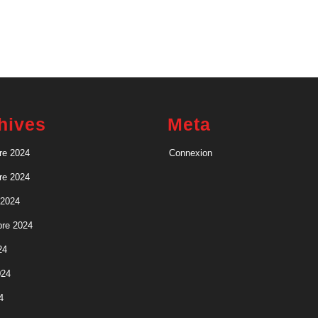
hives
Meta
re 2024
Connexion
re 2024
 2024
re 2024
24
024
4