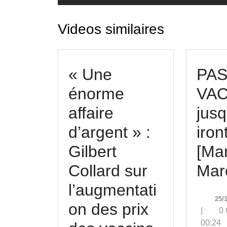
Videos similaires
« Une
PA
énorme
VAC
affaire
jus
d’argent » :
iront
Gilbert
[Ma
Collard sur
Mar
l’augmentati
25/
on des prix
|
0
00:24