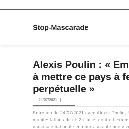
Skip
to
content
Stop-Mascarade
Alexis Poulin : « E
à mettre ce pays à f
perpétuelle »
24/07/2021
24/07/2021
|
Entretien du 24/07/2021 avec Alexis Poulin, édi
manifestations de ce 24 juillet contre l’exte
vaccinale nationale en cours suscite une viv