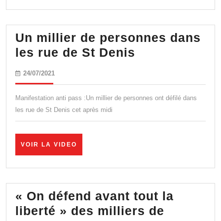
ce
VIDEO
pays
à
Un millier de personnes dans
feu
Un
les rue de St Denis
et
millier
24/07/2021
24/07/2021
à
de
sang
personnes
Manifestation anti pass :Un millier de personnes ont défilé dans
de
dans
les rue de St Denis cet après midi
manière
les
perpétuell
rue
VOIR
VOIR LA VIDEO
de
LA
VIDEO
St
Denis
« On défend avant tout la
liberté » des milliers de