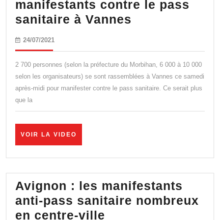
manifestants contre le pass
« On
sanitaire à Vannes
défend
24/07/2021
24/07/2021
avant
tout
2 700 personnes (selon la préfecture du Morbihan, 6 000 à 10 000
la
selon les organisateurs) se sont rassemblées à Vannes ce samedi
après-midi pour manifester contre le pass sanitaire. Ce serait plus
liberté »
que la
des
milliers
de
VOIR
VOIR LA VIDEO
LA
manifestants
VIDEO
contre
le
Avignon : les manifestants
pass
anti-pass sanitaire nombreux
sanitaire
Avignon
en centre-ville