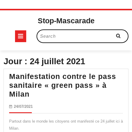
Skip
to
Stop-Mascarade
content
Open
Search
for:
Button
Jour :
24 juillet 2021
Manifestation contre le pass
sanitaire « green pass » à
Manifestation
Milan
contre
24/07/2021
24/07/2021
le
pass
Partout dans le monde les citoyens ont manifesté ce 24 juillet ici à
sanitaire
Milan.