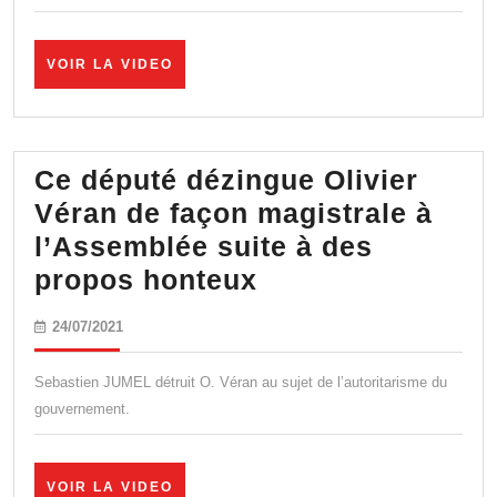
« green
pass »
VOIR
VOIR LA VIDEO
à
LA
VIDEO
Milan
Ce député dézingue Olivier
Véran de façon magistrale à
l’Assemblée suite à des
Ce
propos honteux
député
24/07/2021
24/07/2021
dézingue
Olivier
Sebastien JUMEL détruit O. Véran au sujet de l’autoritarisme du
Véran
gouvernement.
de
façon
VOIR
VOIR LA VIDEO