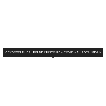
LOCKDOWN FILES : FIN DE L’HISTOIRE « COVID » AU ROYAUME-UNI