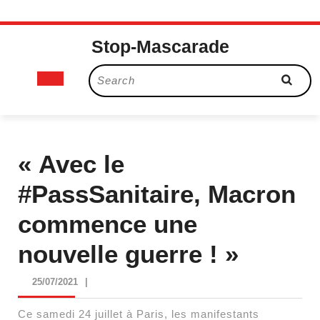
Skip
Stop-Mascarade
to
content
Open
Search
for:
Button
« Avec le
#PassSanitaire, Macron
commence une
nouvelle guerre ! »
25/07/2021
25/07/2021
|
Ce samedi 24 juillet à Paris, les manifestants