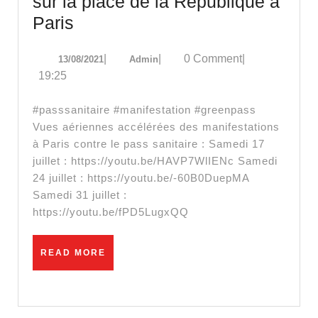
sur la place de la République à
Début
Paris
d’une
13/08/2021
Admin
|
|
0 Comment
|
13/08/2021
Admin
terrasse
19:25
sauvage
sur
#passsanitaire #manifestation #greenpass
la
Vues aériennes accélérées des manifestations
à Paris contre le pass sanitaire : Samedi 17
place
juillet : https://youtu.be/HAVP7WlIENc Samedi
de
24 juillet : https://youtu.be/-60B0DuepMA
la
Samedi 31 juillet :
République
https://youtu.be/fPD5LugxQQ
à
Paris
READ
READ MORE
MORE