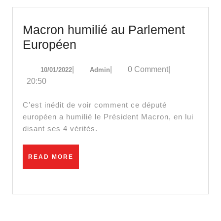
Macron humilié au Parlement
Macron
Européen
humilié
10/01/2022
Admin
|
|
0 Comment
|
10/01/2022
Admin
au
20:50
Parlement
Européen
C’est inédit de voir comment ce député
européen a humilié le Président Macron, en lui
disant ses 4 vérités.
READ
READ MORE
MORE