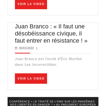
VOIR
le
VOIR LA VIDEO
LA
Covid
VIDEO
n’avait
Juan Branco : « Il faut une
jamais
désobéissance civique, il
existé »
Juan
faut entrer en résistance ! »
Branc
30/01/2022
30/01/2022
|
:
Juan Branco est l’invité d’Éric Morillot
« Il
dans Les Incorrectibles.
faut
une
VOIR
VOIR LA VIDEO
désobé
LA
VIDEO
civique
il
CONFÉRENCE « LE TRAITÉ DE L’OMS SUR LES PANDÉMIES :
faut
NOS LIBERTÉS EN DANGER ? » AU PARLEMENT EUROPÉEN