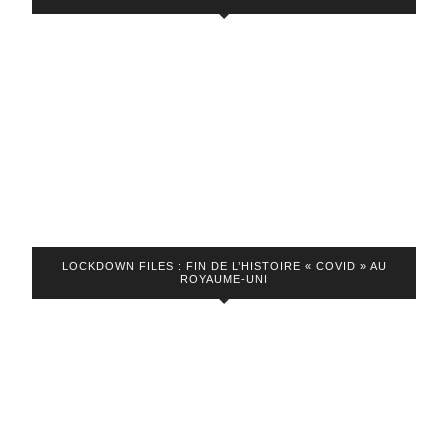
entrer
en
résist
! »
LOCKDOWN FILES : FIN DE L’HISTOIRE « COVID » AU
ROYAUME-UNI