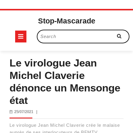
Skip
to
Stop-Mascarade
content
Open
Search
for:
Button
Le virologue Jean
Michel Claverie
dénonce un Mensonge
état
25/07/2021
25/07/2021
|
Le virologue Jean Michel Claverie crée le malaise
auprès de ses interlocuteurs de BFMTV