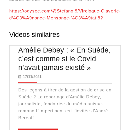
https://odysee.com/@Stefano:9/Virologue-Claverie-
d%C3%A9nonce-Mensonge-%C3%A9tat:9?
Videos similaires
Amélie Debey : « En Suède,
c’est comme si le Covid
Amélie
n’avait jamais existé »
Debey
17/11/2021
17/11/2021
|
:
Des leçons à tirer de la gestion de crise en
« En
Suède ? Le reportage d’Amélie Debey,
Suède,
journaliste, fondatrice du média suisse-
c’est
romand L’Impertinent est l’invitée d’André
Bercoff.
comme
si