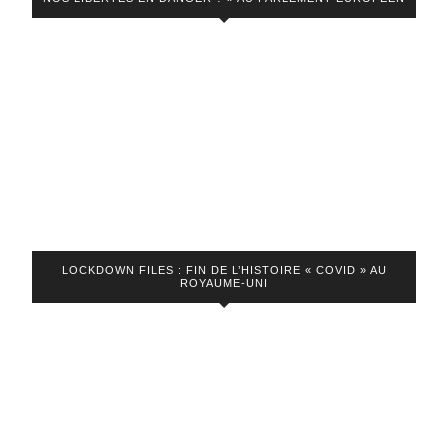
en
France
LOCKDOWN FILES : FIN DE L’HISTOIRE « COVID » AU
ROYAUME-UNI