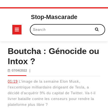
Skip
to
Stop-Mascarade
content
Open
Search
for:
Button
Boutcha : Génocide ou
Intox ?
07/04/2022
07/04/2022
|
01:19
L’image de la semaine Elon Musk,
l’excentrique milliardaire dirigeant de Tesla, a
décidé d’acquérir 9% du capital de Twitter. Va-t-il
livrer bataille contre les censeurs pour rendre la
plateforme plus libre ?