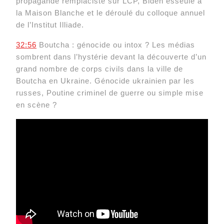
propagande remplaciste sur LCP, Biden esseulé à
la Maison Blanche et le déroulé du colloque annuel
de l’Institut Illiade.
32:56
Boutcha : génocide ou intox ? Les médias
sombrent dans l’hystérie devant la découverte d’un
grand nombre de corps civils dans la ville de
Boutcha en Ukraine. Génocide ukrainien par les
russes, Poutine criminel de guerre ou simple mise
en scène ?