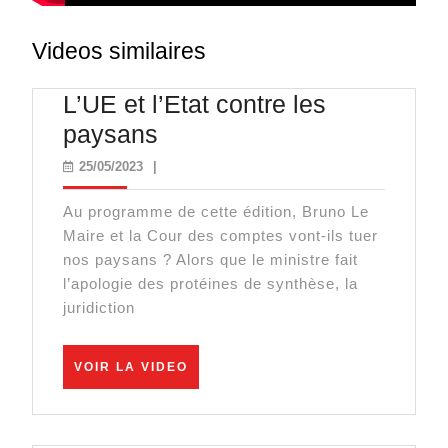
Videos similaires
L’UE et l’Etat contre les
L’UE
paysans
et
25/05/2023
25/05/2023
|
l’Etat
Au programme de cette édition, Bruno Le
contre
Maire et la Cour des comptes vont-ils tuer
les
nos paysans ? Alors que le ministre fait
paysans
l’apologie des protéines de synthèse, la
juridiction
VOIR
VOIR LA VIDEO
LA
VIDEO