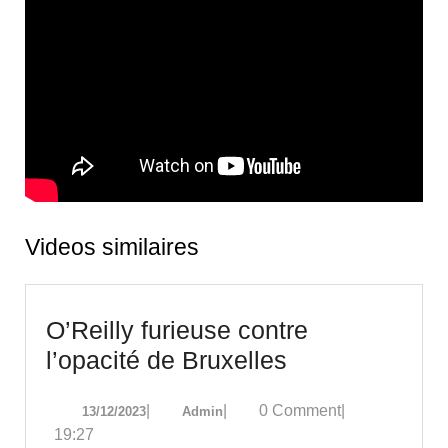
Videos similaires
O’Reilly furieuse contre
O’Reilly
l’opacité de Bruxelles
furieuse
13/12/2023
Admin
|
|
0 Comment
|
13/12/2023
Admin
contre
19:27