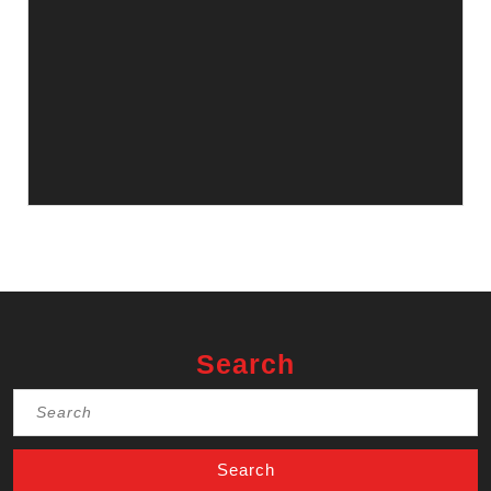
Search
Search
for: