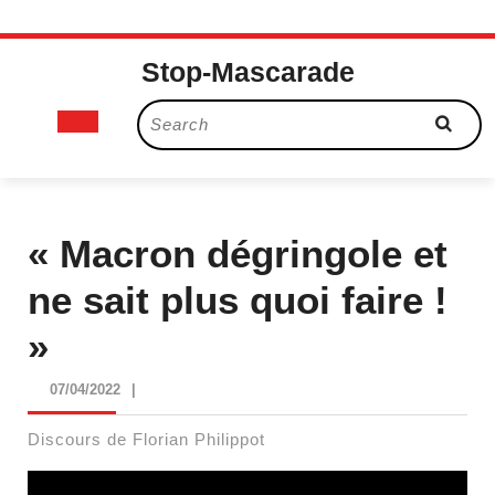
Skip
Stop-Mascarade
to
content
Open
Search
for:
Button
« Macron dégringole et
ne sait plus quoi faire !
»
07/04/2022
07/04/2022
|
Discours de Florian Philippot