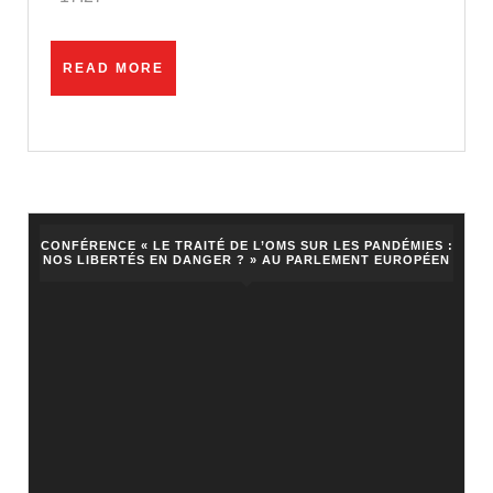
Français
mettent
READ
READ MORE
KO
MORE
les
médias
!
CONFÉRENCE « LE TRAITÉ DE L’OMS SUR LES PANDÉMIES :
NOS LIBERTÉS EN DANGER ? » AU PARLEMENT EUROPÉEN