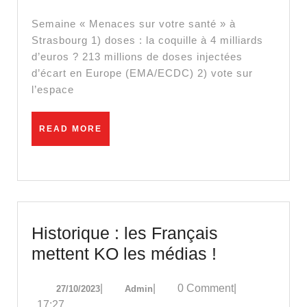
l’opacité
de
Semaine « Menaces sur votre santé » à
Bruxelles
Strasbourg 1) doses : la coquille à 4 milliards
d’euros ? 213 millions de doses injectées
d’écart en Europe (EMA/ECDC) 2) vote sur
l’espace
READ
READ MORE
MORE
Historique : les Français
Historique
mettent KO les médias !
:
27/10/2023
Admin
|
|
0 Comment
|
27/10/2023
Admin
les
17:27