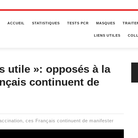
ACCUEIL
STATISTIQUES
TESTS PCR
MASQUES
TRAITE
LIENS UTILES
COLL
s utile »: opposés à la
ançais continuent de
vaccination, ces Français continuent de manifester