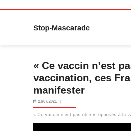
Skip
to
content
Stop-Mascarade
« Ce vaccin n’est pa
vaccination, ces Fr
manifester
23/07/2021
23/07/2021
|
« Ce vaccin n’est pas utile »: opposés à la 