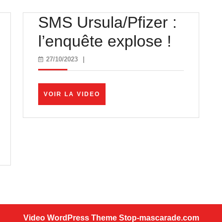
SMS Ursula/Pfizer :
SMS
l’enquête explose !
ian
Ursula/
27/10/2023
27/10/2023
|
ippot
:
l’enquê
VOIR
VOIR LA VIDEO
LA
ews
explos
VIDEO
le
!
dage
OC
Video WordPress Theme
Stop-mascarade.com