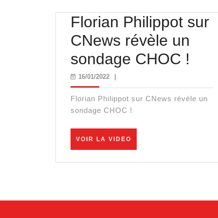
Florian Philippot sur
CNews révèle un
Flor
sondage CHOC !
Phil
16/01/2022
16/01/2022
|
sur
Florian Philippot sur CNews révèle un
CN
sondage CHOC !
révè
VOIR
VOIR LA VIDEO
un
LA
VIDEO
son
CH
!